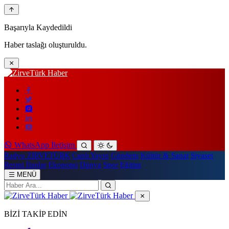
Başarıyla Kaydedildi
Haber taslağı oluşturuldu.
WhatsApp İletişim
Radyo ZİRVETÜRK
Canlı Yayın
Gündem
Kültür & Sanat
Siyaset
Resmi İlanlar
Ekonomi
Dünya
Spor
Eğitim
MENÜ
BİZİ TAKİP EDİN