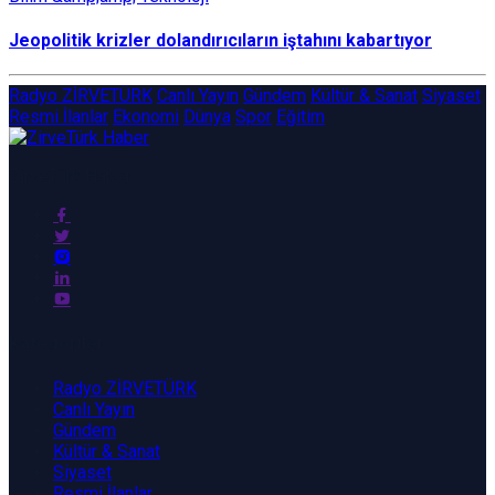
Jeopolitik krizler dolandırıcıların iştahını kabartıyor
Radyo ZİRVETÜRK
Canlı Yayın
Gündem
Kültür & Sanat
Siyaset
Resmi İlanlar
Ekonomi
Dünya
Spor
Eğitim
ZirveTürk Haber
Kategoriler
Radyo ZİRVETÜRK
Canlı Yayın
Gündem
Kültür & Sanat
Siyaset
Resmi İlanlar