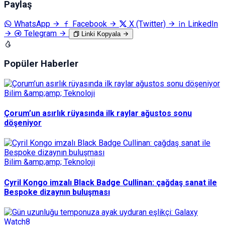
Paylaş
WhatsApp
Facebook
X (Twitter)
LinkedIn
Telegram
Linki Kopyala
Popüler Haberler
Bilim &amp;amp; Teknoloji
Çorum’un asırlık rüyasında ilk raylar ağustos sonu
döşeniyor
Bilim &amp;amp; Teknoloji
Cyril Kongo imzalı Black Badge Cullinan: çağdaş sanat ile
Bespoke dizaynın buluşması