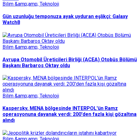
Bilim &amp;amp; Teknoloji
Gün uzunluğu temponuza ayak uyduran eşlikçi: Galaxy
Watch8
Bilim &amp;amp; Teknoloji
Avrupa Otomobil Üreticileri Birliği (ACEA) Otobüs Bölümü
Başkanı Barbaros Oktay oldu
Bilim &amp;amp; Teknoloji
Kaspersky, MENA bölgesinde INTERPOL'ün Ramz
operasyonuna dayanak verdi: 200'den fazla kişi gözaltına
alındı
Bilim &amp;amp; Teknoloji