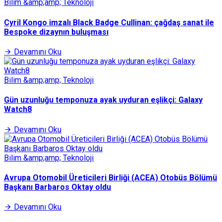
Bilim &amp;amp; Teknoloji
Cyril Kongo imzalı Black Badge Cullinan: çağdaş sanat ile
Bespoke dizaynın buluşması
Devamını Oku
Bilim &amp;amp; Teknoloji
Gün uzunluğu temponuza ayak uyduran eşlikçi: Galaxy
Watch8
Devamını Oku
Bilim &amp;amp; Teknoloji
Avrupa Otomobil Üreticileri Birliği (ACEA) Otobüs Bölümü
Başkanı Barbaros Oktay oldu
Devamını Oku