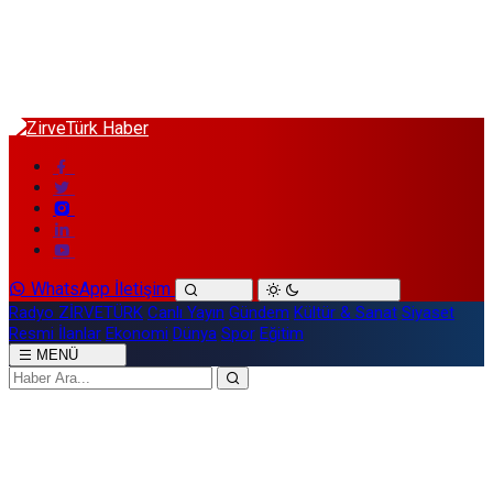
WhatsApp İletişim
Radyo ZİRVETÜRK
Canlı Yayın
Gündem
Kültür & Sanat
Siyaset
Resmi İlanlar
Ekonomi
Dünya
Spor
Eğitim
MENÜ