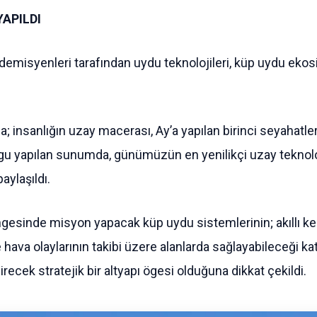
APILDI
demisyenleri tarafından uydu teknolojileri, küp uydu ekosi
a; insanlığın uzay macerası, Ay’a yapılan birinci seyahatler
urgu yapılan sunumda, günümüzün en yenilikçi uzay teknolo
aylaşıldı.
esinde misyon yapacak küp uydu sistemlerinin; akıllı kent
e hava olaylarının takibi üzere alanlarda sağlayabileceği kat
irecek stratejik bir altyapı ögesi olduğuna dikkat çekildi.