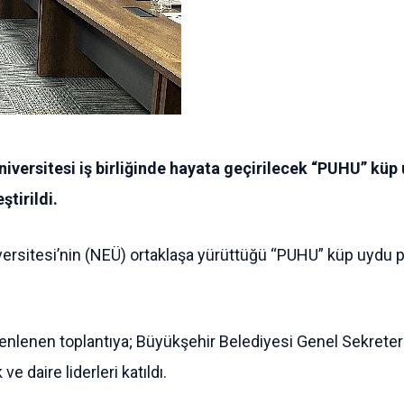
versitesi iş birliğinde hayata geçirilecek “PUHU” küp 
ştirildi.
rsitesi’nin (NEÜ) ortaklaşa yürüttüğü “PUHU” küp uydu pr
nlenen toplantıya; Büyükşehir Belediyesi Genel Sekreteri
daire liderleri katıldı.