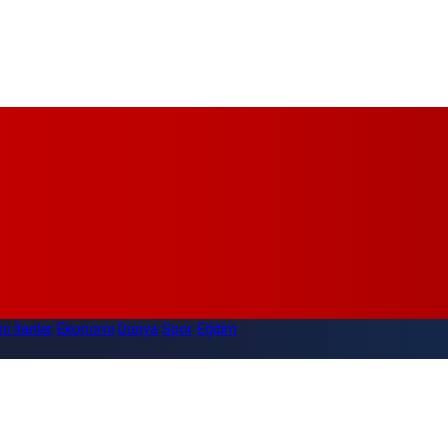
i İlanlar
Ekonomi
Dünya
Spor
Eğitim