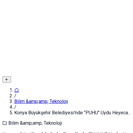
Adınız ve Soyadınız
E-posta ya da Kullanıcı Adınız
Şifreniz
Giriş yapın
Kapat
Kayıt Ol
/
Bilim &amp;amp; Teknoloji
/
Konya Büyükşehir Belediyesi'nde "PUHU" Uydu Heyeca...
Bilim &amp;amp; Teknoloji