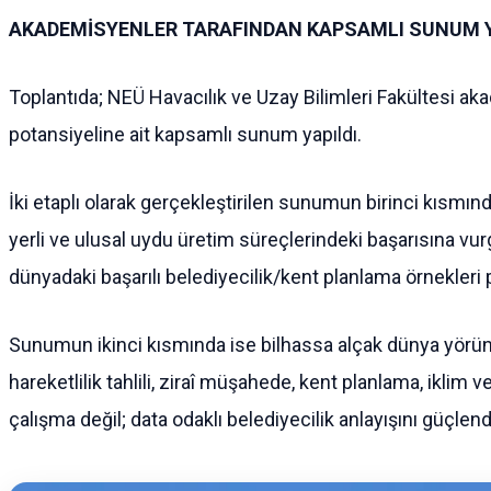
AKADEMİSYENLER TARAFINDAN KAPSAMLI SUNUM Y
Toplantıda; NEÜ Havacılık ve Uzay Bilimleri Fakültesi aka
potansiyeline ait kapsamlı sunum yapıldı.
İki etaplı olarak gerçekleştirilen sunumun birinci kısmınd
yerli ve ulusal uydu üretim süreçlerindeki başarısına v
dünyadaki başarılı belediyecilik/kent planlama örnekleri p
Sunumun ikinci kısmında ise bilhassa alçak dünya yörüng
hareketlilik tahlili, ziraî müşahede, kent planlama, iklim v
çalışma değil; data odaklı belediyecilik anlayışını güçlend