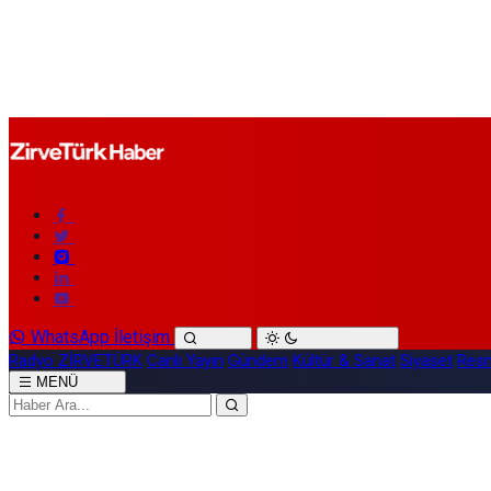
WhatsApp İletişim
Radyo ZİRVETÜRK
Canlı Yayın
Gündem
Kültür & Sanat
Siyaset
Resm
MENÜ