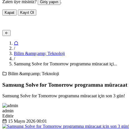
Zaten üye misiniz?
.
Giriş yapın
Kapat
Kayıt Ol
/
Bilim &amp;amp; Teknoloji
/
Samsung Solve for Tomorrow programına müracaat içi...
Bilim &amp;amp; Teknoloji
Samsung Solve for Tomorrow programına müracaat i
Samsung Solve for Tomorrow programına müracaat için son 3 gün!
admin
Editör
15 Mayıs 2026
00:01