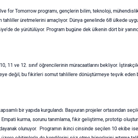
e for Tomorrow programı, gençlerin bilim, teknoloji, mühendislik
n tahliller üretmelerini amaçlıyor. Dünya genelinde 68 ülkede uyg
rkiye’de de yürütülüyor. Program bugüne dek ülkenin dört bir yanı
11 ve 12. sınıf öğrencilerinin müracaatlarını bekliyor. İştirakçile
etmeye değil, bu fikirleri somut tahlillere dönüştürmeye teşvik ed
samlı bir yapıda kurgulandı. Başvuran projeler ortasından seçil
 Empati kurma, sorunu tanımlama, fikir geliştirme, prototip oluşt
sine dayanak olunuyor. Programın ikinci cinsinde seçilen 10 ekibe
 üzere eğitimlerle de kendilerini söz etme hünerlerini artırma talih