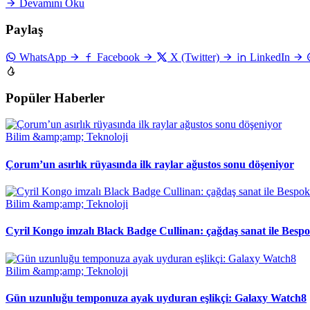
Devamını Oku
Paylaş
WhatsApp
Facebook
X (Twitter)
LinkedIn
Popüler Haberler
Bilim &amp;amp; Teknoloji
Çorum’un asırlık rüyasında ilk raylar ağustos sonu döşeniyor
Bilim &amp;amp; Teknoloji
Cyril Kongo imzalı Black Badge Cullinan: çağdaş sanat ile Besp
Bilim &amp;amp; Teknoloji
Gün uzunluğu temponuza ayak uyduran eşlikçi: Galaxy Watch8