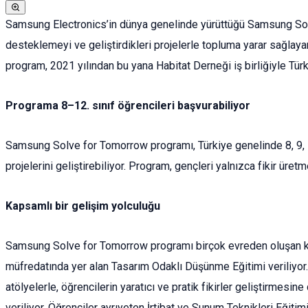
Samsung Electronics’in dünya genelinde yürüttüğü Samsung Solv
desteklemeyi ve geliştirdikleri projelerle topluma yarar sağlaya
program, 2021 yılından bu yana Habitat Derneği iş birliğiyle Tü
Programa 8–12. sınıf öğrencileri başvurabiliyor
Samsung Solve for Tomorrow programı, Türkiye genelinde 8, 9, 10, 
projelerini geliştirebiliyor. Program, gençleri yalnızca fikir ür
Kapsamlı bir gelişim yolculuğu
Samsung Solve for Tomorrow programı birçok evreden oluşan kap
müfredatında yer alan Tasarım Odaklı Düşünme Eğitimi veriliyor.
atölyelerle, öğrencilerin yaratıcı ve pratik fikirler geliştirme
veriliyor. Öğrenciler ayrıyeten İrtibat ve Sunum Teknikleri Eğitimi