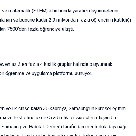
 ve matematik (STEM) alanlarında yaratıcı düşünmelerini
ulanan ve bugüne kadar 2,9 milyondan fazla öğrencinin katıldığı
ndan 7500’den fazla öğrenciye ulaştı.
r, en az 2 en fazla 4 kişilik gruplar halinde başvurarak
en bir öğrenme ve uygulama platformu sunuyor.
en ve llk cinse kalan 30 kadroya, Samsung’un küresel eğitim
urma ve test etme üzere 5 adımlık bir süreçten oluşan bu
 ise Samsung ve Habitat Derneği tarafından mentörlük dayanağı
i buluyor. Finale kalan başarılı projeler, Türkiye sürecinin