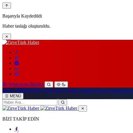
Başarıyla Kaydedildi
Haber taslağı oluşturuldu.
WhatsApp İletişim
Radyo ZİRVETÜRK
Canlı Yayın
Gündem
Kültür & Sanat
Siyaset
Resm
MENÜ
BİZİ TAKİP EDİN