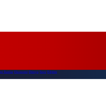
i İlanlar
Ekonomi
Dünya
Spor
Eğitim