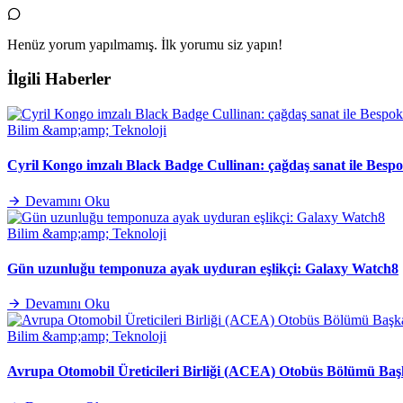
Henüz yorum yapılmamış. İlk yorumu siz yapın!
İlgili Haberler
Bilim &amp;amp; Teknoloji
Cyril Kongo imzalı Black Badge Cullinan: çağdaş sanat ile Besp
Devamını Oku
Bilim &amp;amp; Teknoloji
Gün uzunluğu temponuza ayak uyduran eşlikçi: Galaxy Watch8
Devamını Oku
Bilim &amp;amp; Teknoloji
Avrupa Otomobil Üreticileri Birliği (ACEA) Otobüs Bölümü Baş