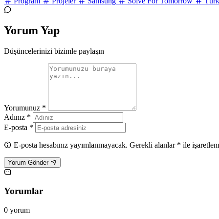
Program
Projeler
Samsung
Solve For Tomorrow
Türk
Yorum Yap
Düşüncelerinizi bizimle paylaşın
Yorumunuz *
Adınız *
E-posta *
E-posta hesabınız yayımlanmayacak. Gerekli alanlar * ile işaretlen
Yorum Gönder
Yorumlar
0 yorum