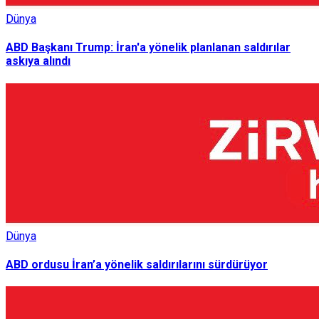
Dünya
ABD Başkanı Trump: İran'a yönelik planlanan saldırılar
askıya alındı
Dünya
ABD ordusu İran’a yönelik saldırılarını sürdürüyor