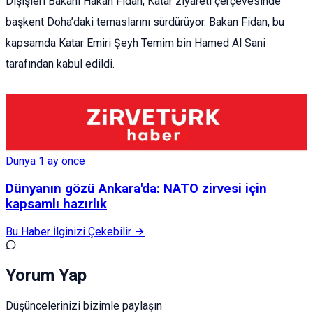
Dışişleri Bakanı Hakan Fidan, Katar ziyareti çerçevesinde
başkent Doha’daki temaslarını sürdürüyor. Bakan Fidan, bu
kapsamda Katar Emiri Şeyh Temim bin Hamed Al Sani
tarafından kabul edildi.
Dünya
1 ay önce
Dünyanın gözü Ankara'da: NATO zirvesi için
kapsamlı hazırlık
Bu Haber İlginizi Çekebilir
Yorum Yap
Düşüncelerinizi bizimle paylaşın