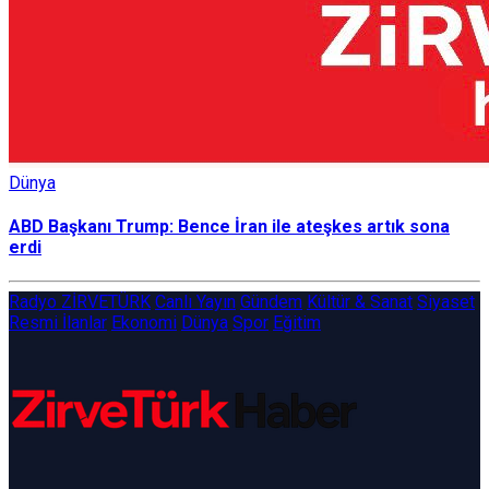
Dünya
ABD Başkanı Trump: Bence İran ile ateşkes artık sona
erdi
Radyo ZİRVETÜRK
Canlı Yayın
Gündem
Kültür & Sanat
Siyaset
Resmi İlanlar
Ekonomi
Dünya
Spor
Eğitim