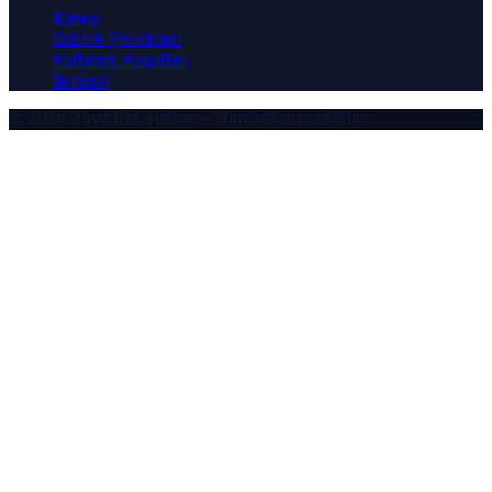
Künye
Gizlilik Politikası
Kullanım Koşulları
İletişim
© 2026
ZirveTürk Haber
— Tüm hakları saklıdır.