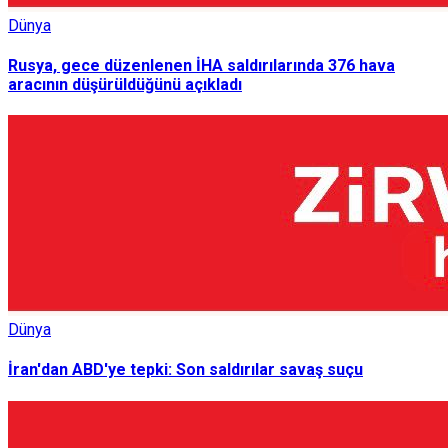
Dünya
Rusya, gece düzenlenen İHA saldırılarında 376 hava
aracının düşürüldüğünü açıkladı
Dünya
İran'dan ABD'ye tepki: Son saldırılar savaş suçu