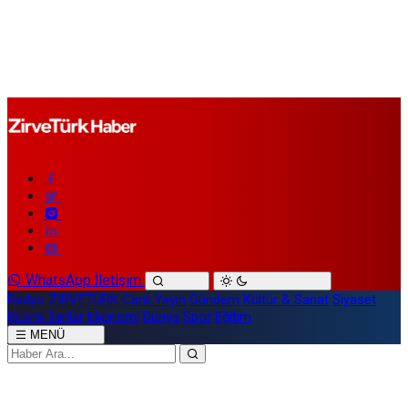
WhatsApp İletişim
Radyo ZİRVETÜRK
Canlı Yayın
Gündem
Kültür & Sanat
Siyaset
Resmi İlanlar
Ekonomi
Dünya
Spor
Eğitim
MENÜ