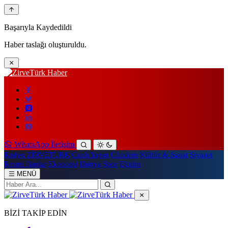
Başarıyla Kaydedildi
Haber taslağı oluşturuldu.
WhatsApp İletişim
Radyo ZİRVETÜRK
Canlı Yayın
Gündem
Kültür & Sanat
Siyaset
Resmi İlanlar
Ekonomi
Dünya
Spor
Eğitim
MENÜ
BİZİ TAKİP EDİN