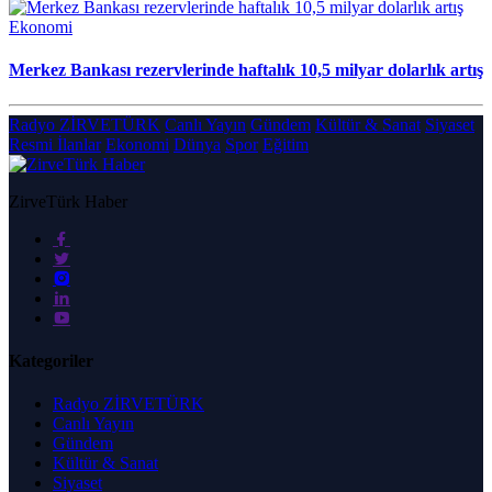
Ekonomi
Merkez Bankası rezervlerinde haftalık 10,5 milyar dolarlık artış
Radyo ZİRVETÜRK
Canlı Yayın
Gündem
Kültür & Sanat
Siyaset
Resmi İlanlar
Ekonomi
Dünya
Spor
Eğitim
ZirveTürk Haber
Kategoriler
Radyo ZİRVETÜRK
Canlı Yayın
Gündem
Kültür & Sanat
Siyaset