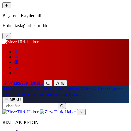
Başarıyla Kaydedildi
Haber taslağı oluşturuldu.
WhatsApp İletişim
Radyo ZİRVETÜRK
Canlı Yayın
Gündem
Kültür & Sanat
Siyaset
Resmi İlanlar
Ekonomi
Dünya
Spor
Eğitim
MENÜ
BİZİ TAKİP EDİN