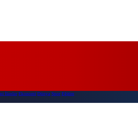
i İlanlar
Ekonomi
Dünya
Spor
Eğitim