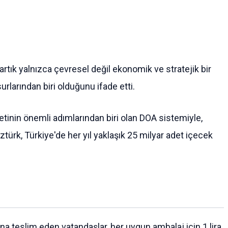
 artık yalnızca çevresel değil ekonomik ve stratejik bir
rlarından biri olduğunu ifade etti.
tinin önemli adımlarından biri olan DOA sistemiyle,
rk, Türkiye'de her yıl yaklaşık 25 milyar adet içecek
a teslim eden vatandaşlar, her uygun ambalaj için 1 lira