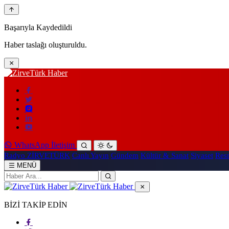
Başarıyla Kaydedildi
Haber taslağı oluşturuldu.
WhatsApp İletişim
Radyo ZİRVETÜRK
Canlı Yayın
Gündem
Kültür & Sanat
Siyaset
Resm
MENÜ
BİZİ TAKİP EDİN