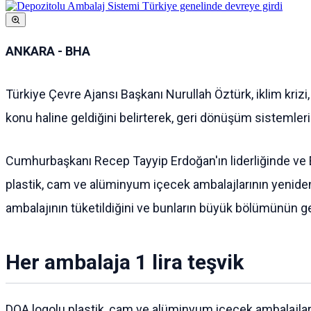
ANKARA - BHA
Türkiye Çevre Ajansı Başkanı Nurullah Öztürk, iklim krizi,
konu haline geldiğini belirterek, geri dönüşüm sistemler
Cumhurbaşkanı Recep Tayyip Erdoğan'ın liderliğinde ve E
plastik, cam ve alüminyum içecek ambalajlarının yeniden
ambalajının tüketildiğini ve bunların büyük bölümünün ge
Her ambalaja 1 lira teşvik
DOA logolu plastik, cam ve alüminyum içecek ambalajları