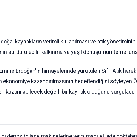
 doğal kaynakların verimli kullanılması ve atık yönetiminin
inin sürdürülebilir kalkınma ve yeşil dönüşümün temel unsu
mine Erdoğan'ın himayelerinde yürütülen Sıfır Atık hareke
 ekonomiye kazandırılmasının hedeflendiğini söyleyen Öztü
ri kazanılabilecek değerli bir kaynak olduğunu vurguladı.
nı depozito iade makinelerine veya manuel iade noktaların