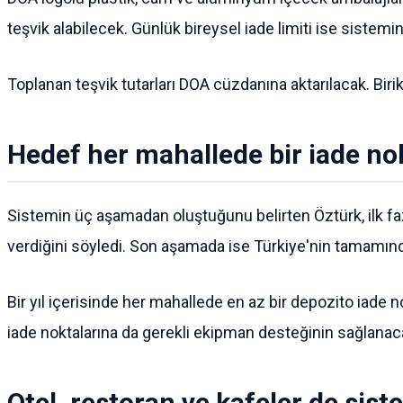
teşvik alabilecek. Günlük bireysel iade limiti ise sistemi
Toplanan teşvik tutarları DOA cüzdanına aktarılacak. Biri
Hedef her mahallede bir iade no
Sistemin üç aşamadan oluştuğunu belirten Öztürk, ilk faz
verdiğini söyledi. Son aşamada ise Türkiye'nin tamamında
Bir yıl içerisinde her mahallede en az bir depozito iade 
iade noktalarına da gerekli ekipman desteğinin sağlanacağ
Otel, restoran ve kafeler de sist