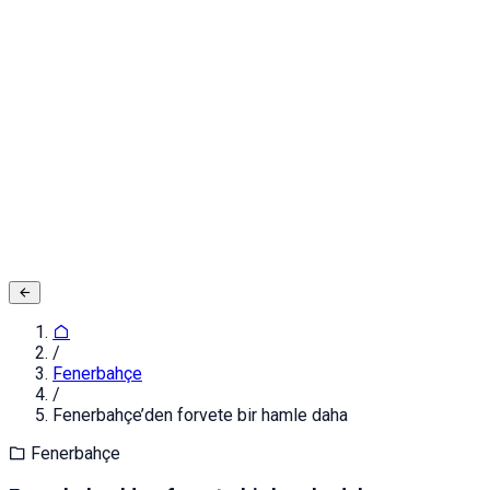
Adınız ve Soyadınız
E-posta ya da Kullanıcı Adınız
Şifreniz
Giriş yapın
Kapat
Kayıt Ol
/
Fenerbahçe
/
Fenerbahçe’den forvete bir hamle daha
Fenerbahçe