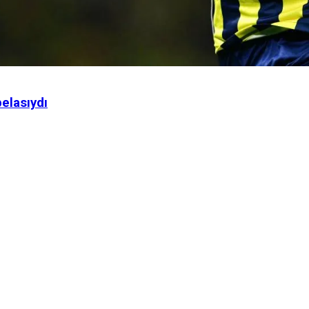
elasıydı