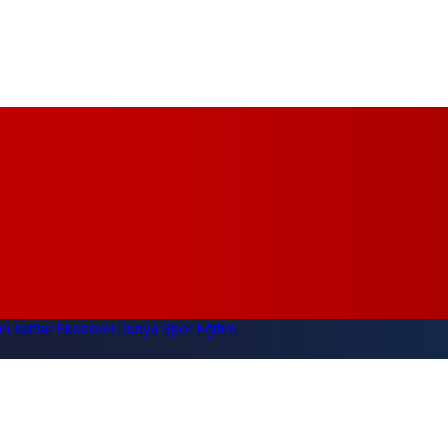
i İlanlar
Ekonomi
Dünya
Spor
Eğitim