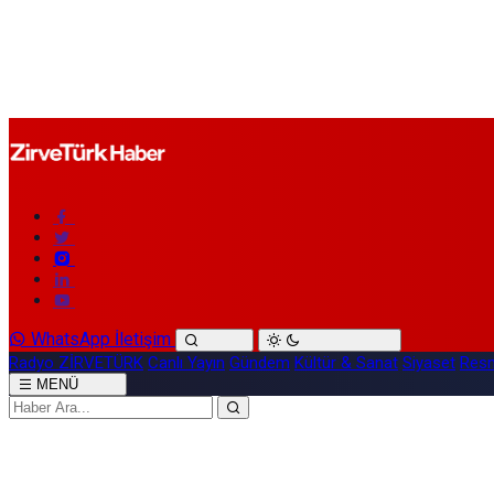
WhatsApp İletişim
Radyo ZİRVETÜRK
Canlı Yayın
Gündem
Kültür & Sanat
Siyaset
Resm
MENÜ