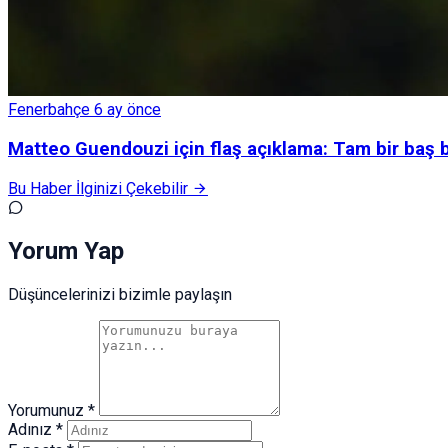
Fenerbahçe
6 ay önce
Matteo Guendouzi için flaş açıklama: Tam bir baş b
Bu Haber İlginizi Çekebilir
Yorum Yap
Düşüncelerinizi bizimle paylaşın
Yorumunuz *
Adınız *