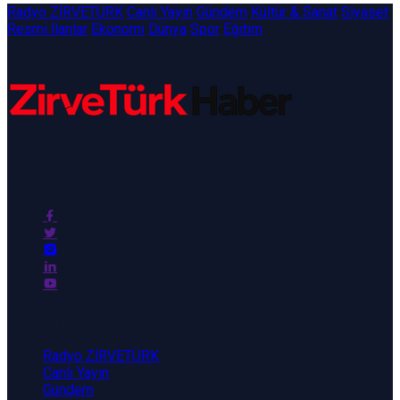
Radyo ZİRVETÜRK
Canlı Yayın
Gündem
Kültür & Sanat
Siyaset
Resmi İlanlar
Ekonomi
Dünya
Spor
Eğitim
ZirveTürk Haber
Kategoriler
Radyo ZİRVETÜRK
Canlı Yayın
Gündem