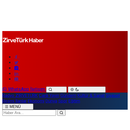
WhatsApp İletişim
Radyo ZİRVETÜRK
Canlı Yayın
Gündem
Kültür & Sanat
Siyaset
Resmi İlanlar
Ekonomi
Dünya
Spor
Eğitim
MENÜ