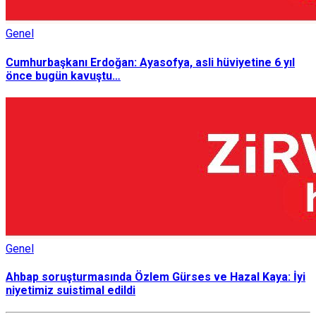
Genel
Cumhurbaşkanı Erdoğan: Ayasofya, asli hüviyetine 6 yıl
önce bugün kavuştu…
Genel
Ahbap soruşturmasında Özlem Gürses ve Hazal Kaya: İyi
niyetimiz suistimal edildi