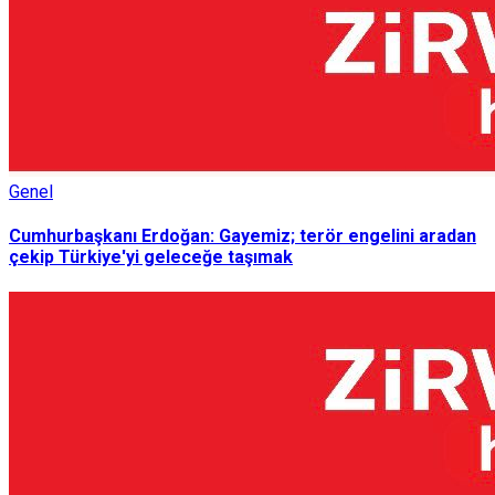
Genel
Cumhurbaşkanı Erdoğan: Gayemiz; terör engelini aradan
çekip Türkiye'yi geleceğe taşımak