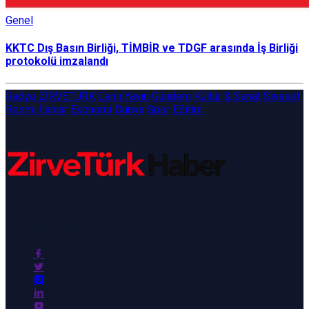
Genel
KKTC Dış Basın Birliği, TİMBİR ve TDGF arasında İş Birliği
protokolü imzalandı
Radyo ZİRVETÜRK
Canlı Yayın
Gündem
Kültür & Sanat
Siyaset
Resmi İlanlar
Ekonomi
Dünya
Spor
Eğitim
ZirveTürk Haber