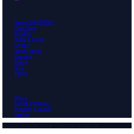
Kategoriler
Radyo ZİRVETÜRK
Canlı Yayın
Gündem
Kültür & Sanat
Siyaset
Resmi İlanlar
Ekonomi
Dünya
Spor
Eğitim
Kurumsal
Künye
Gizlilik Politikası
Kullanım Koşulları
İletişim
© 2026
ZirveTürk Haber
— Tüm hakları saklıdır.