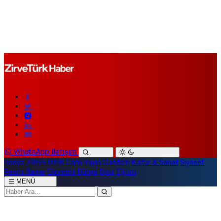
WhatsApp İletişim
Radyo ZİRVETÜRK
Canlı Yayın
Gündem
Kültür & Sanat
Siyaset
Resmi İlanlar
Ekonomi
Dünya
Spor
Eğitim
MENÜ