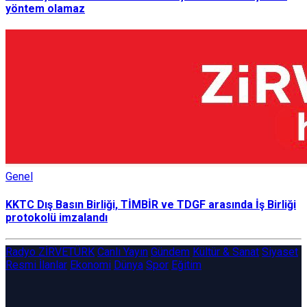
yöntem olamaz
Genel
KKTC Dış Basın Birliği, TİMBİR ve TDGF arasında İş Birliği
protokolü imzalandı
Radyo ZİRVETÜRK
Canlı Yayın
Gündem
Kültür & Sanat
Siyaset
Resmi İlanlar
Ekonomi
Dünya
Spor
Eğitim