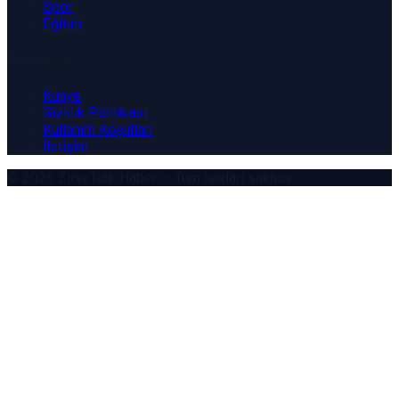
Spor
Eğitim
Kurumsal
Künye
Gizlilik Politikası
Kullanım Koşulları
İletişim
© 2026
ZirveTürk Haber
— Tüm hakları saklıdır.