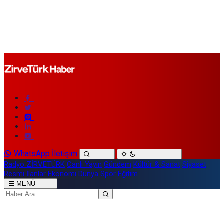
WhatsApp İletişim
Radyo ZİRVETÜRK
Canlı Yayın
Gündem
Kültür & Sanat
Siyaset
Resmi İlanlar
Ekonomi
Dünya
Spor
Eğitim
MENÜ