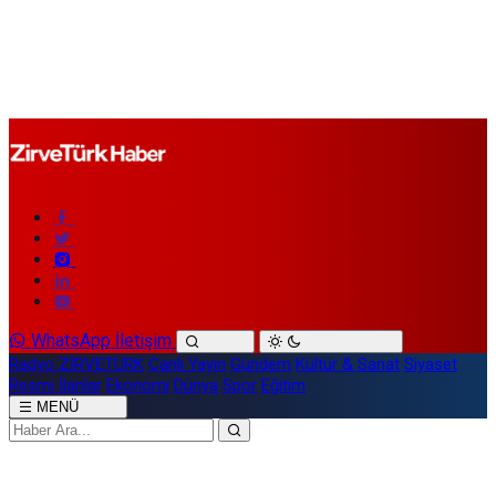
WhatsApp İletişim
Radyo ZİRVETÜRK
Canlı Yayın
Gündem
Kültür & Sanat
Siyaset
Resmi İlanlar
Ekonomi
Dünya
Spor
Eğitim
MENÜ