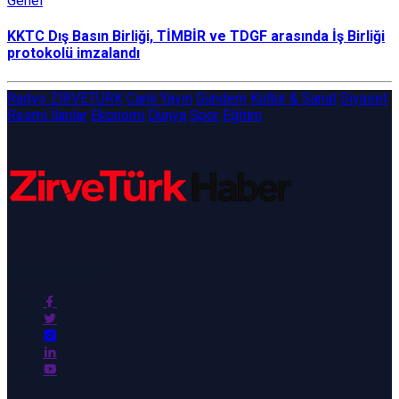
Genel
KKTC Dış Basın Birliği, TİMBİR ve TDGF arasında İş Birliği
protokolü imzalandı
Radyo ZİRVETÜRK
Canlı Yayın
Gündem
Kültür & Sanat
Siyaset
Resmi İlanlar
Ekonomi
Dünya
Spor
Eğitim
ZirveTürk Haber