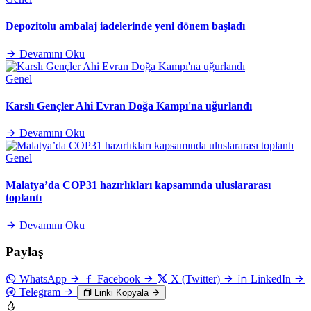
Depozitolu ambalaj iadelerinde yeni dönem başladı
Devamını Oku
Genel
Karslı Gençler Ahi Evran Doğa Kampı'na uğurlandı
Devamını Oku
Genel
Malatya’da COP31 hazırlıkları kapsamında uluslararası
toplantı
Devamını Oku
Paylaş
WhatsApp
Facebook
X (Twitter)
LinkedIn
Telegram
Linki Kopyala