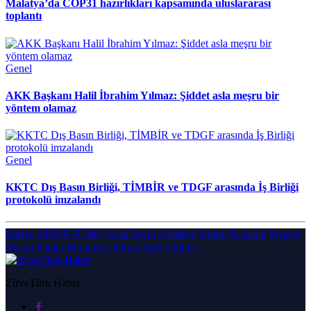
Malatya’da COP31 hazırlıkları kapsamında uluslararası
toplantı
Genel
AKK Başkanı Halil İbrahim Yılmaz: Şiddet asla meşru bir
yöntem olamaz
Genel
KKTC Dış Basın Birliği, TİMBİR ve TDGF arasında İş Birliği
protokolü imzalandı
Radyo ZİRVETÜRK
Canlı Yayın
Gündem
Kültür & Sanat
Siyaset
Resmi İlanlar
Ekonomi
Dünya
Spor
Eğitim
ZirveTürk Haber