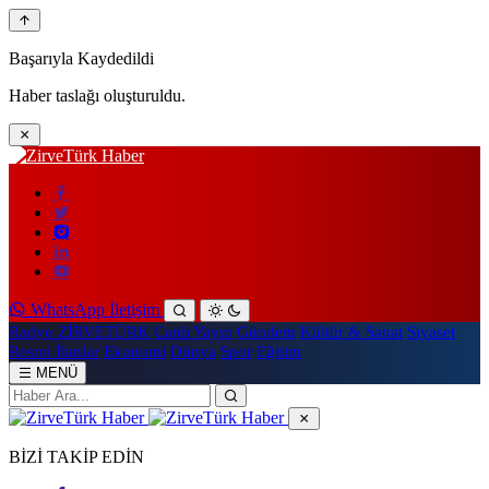
Başarıyla Kaydedildi
Haber taslağı oluşturuldu.
WhatsApp İletişim
Radyo ZİRVETÜRK
Canlı Yayın
Gündem
Kültür & Sanat
Siyaset
Resmi İlanlar
Ekonomi
Dünya
Spor
Eğitim
MENÜ
BİZİ TAKİP EDİN