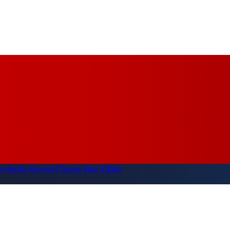
i İlanlar
Ekonomi
Dünya
Spor
Eğitim