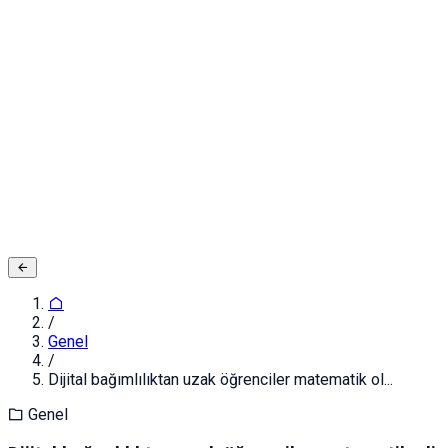
Adınız ve Soyadınız
E-posta ya da Kullanıcı Adınız
Şifreniz
Giriş yapın
Kapat
Kayıt Ol
/
Genel
/
Dijital bağımlılıktan uzak öğrenciler matematik ol...
Genel