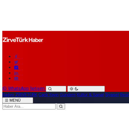
WhatsApp İletişim
Radyo ZİRVETÜRK
Canlı Yayın
Gündem
Kültür & Sanat
Siyaset
Resm
MENÜ