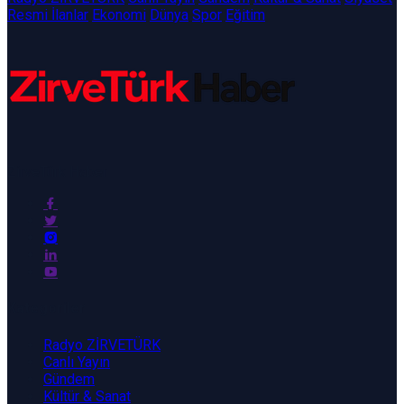
Resmi İlanlar
Ekonomi
Dünya
Spor
Eğitim
ZirveTürk Haber
Kategoriler
Radyo ZİRVETÜRK
Canlı Yayın
Gündem
Kültür & Sanat