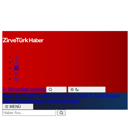
WhatsApp İletişim
Radyo ZİRVETÜRK
Canlı Yayın
Gündem
Kültür & Sanat
Siyaset
Resmi İlanlar
Ekonomi
Dünya
Spor
Eğitim
MENÜ