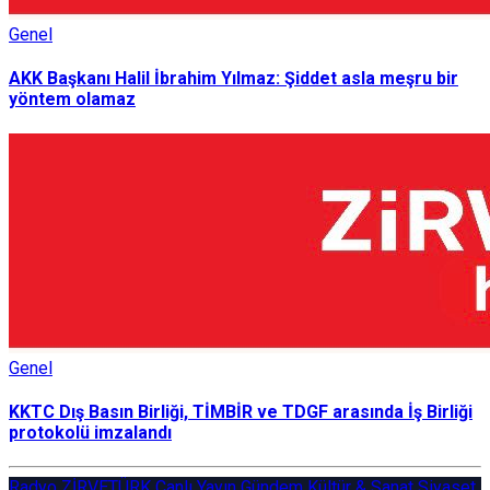
Genel
AKK Başkanı Halil İbrahim Yılmaz: Şiddet asla meşru bir
yöntem olamaz
Genel
KKTC Dış Basın Birliği, TİMBİR ve TDGF arasında İş Birliği
protokolü imzalandı
Radyo ZİRVETÜRK
Canlı Yayın
Gündem
Kültür & Sanat
Siyaset