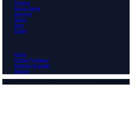
Siyaset
Resmi İlanlar
Ekonomi
Dünya
Spor
Eğitim
Kurumsal
Künye
Gizlilik Politikası
Kullanım Koşulları
İletişim
© 2026
ZirveTürk Haber
— Tüm hakları saklıdır.