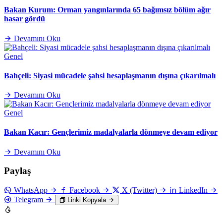
Bakan Kurum: Orman yangınlarında 65 bağımsız bölüm ağır
hasar gördü
Devamını Oku
Genel
Bahçeli: Siyasi mücadele şahsi hesaplaşmanın dışına çıkarılmalı
Devamını Oku
Genel
Bakan Kacır: Gençlerimiz madalyalarla dönmeye devam ediyor
Devamını Oku
Paylaş
WhatsApp
Facebook
X (Twitter)
LinkedIn
Telegram
Linki Kopyala