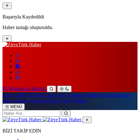
Başarıyla Kaydedildi
Haber taslağı oluşturuldu.
WhatsApp İletişim
Radyo ZİRVETÜRK
Canlı Yayın
Gündem
Kültür & Sanat
Siyaset
Resmi İlanlar
Ekonomi
Dünya
Spor
Eğitim
MENÜ
BİZİ TAKİP EDİN