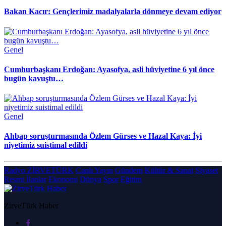
Bakan Kacır: Gençlerimiz madalyalarla dönmeye devam ediyor
Genel
Cumhurbaşkanı Erdoğan: Ayasofya, asli hüviyetine 6 yıl önce
bugün kavuştu…
Genel
Ahbap soruşturmasında Özlem Gürses ve Hazal Kaya: İyi
niyetimiz suistimal edildi
Radyo ZİRVETÜRK
Canlı Yayın
Gündem
Kültür & Sanat
Siyaset
Resmi İlanlar
Ekonomi
Dünya
Spor
Eğitim
ZirveTürk Haber