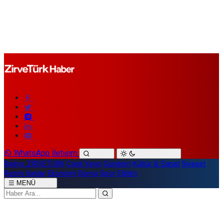
WhatsApp İletişim
Radyo ZİRVETÜRK
Canlı Yayın
Gündem
Kültür & Sanat
Siyaset
Resmi İlanlar
Ekonomi
Dünya
Spor
Eğitim
MENÜ