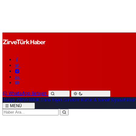
WhatsApp İletişim
Radyo ZİRVETÜRK
Canlı Yayın
Gündem
Kültür & Sanat
Siyaset
Resm
MENÜ