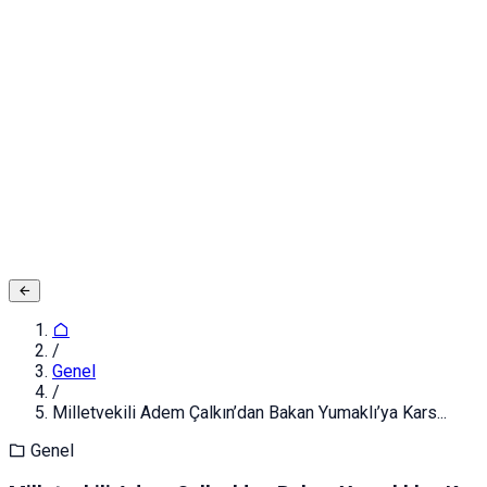
Adınız ve Soyadınız
E-posta ya da Kullanıcı Adınız
Şifreniz
Giriş yapın
Kapat
Kayıt Ol
/
Genel
/
Milletvekili Adem Çalkın’dan Bakan Yumaklı’ya Kars...
Genel