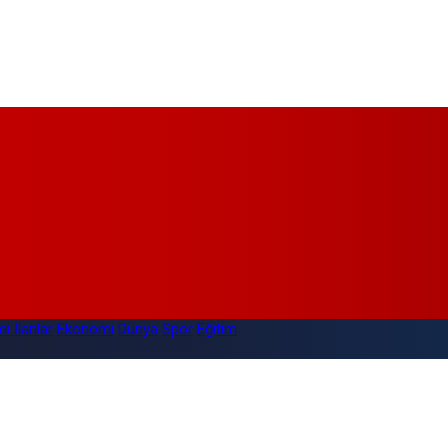
i İlanlar
Ekonomi
Dünya
Spor
Eğitim