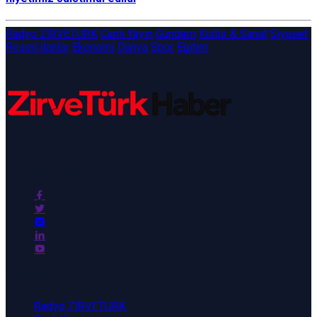
Radyo ZİRVETÜRK
Canlı Yayın
Gündem
Kültür & Sanat
Siyaset
Resmi İlanlar
Ekonomi
Dünya
Spor
Eğitim
ZirveTürk Haber
Kategoriler
Radyo ZİRVETÜRK