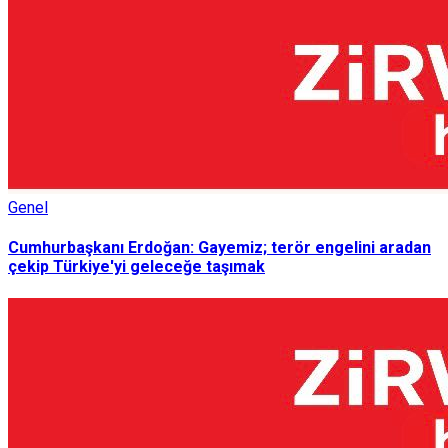
Genel
Cumhurbaşkanı Erdoğan: Gayemiz; terör engelini aradan
çekip Türkiye'yi geleceğe taşımak