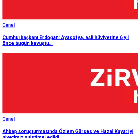
Genel
Cumhurbaşkanı Erdoğan: Ayasofya, asli hüviyetine 6 yıl
önce bugün kavuştu…
Genel
Ahbap soruşturmasında Özlem Gürses ve Hazal Kaya: İyi
niyetimiz suistimal edildi