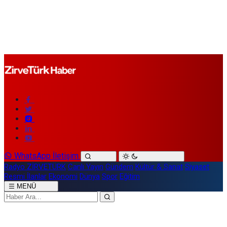
WhatsApp İletişim
Radyo ZİRVETÜRK
Canlı Yayın
Gündem
Kültür & Sanat
Siyaset
Resmi İlanlar
Ekonomi
Dünya
Spor
Eğitim
MENÜ