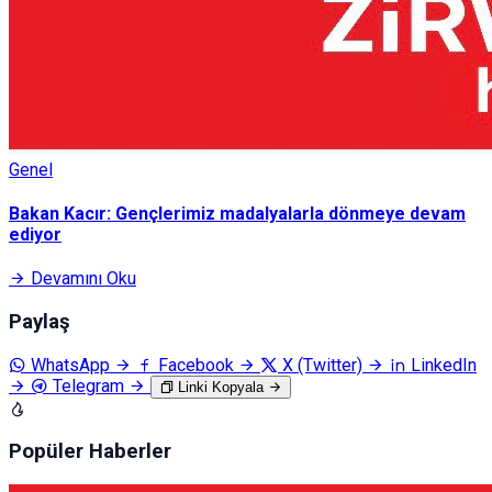
Genel
Bakan Kacır: Gençlerimiz madalyalarla dönmeye devam
ediyor
Devamını Oku
Paylaş
WhatsApp
Facebook
X (Twitter)
LinkedIn
Telegram
Linki Kopyala
Popüler Haberler