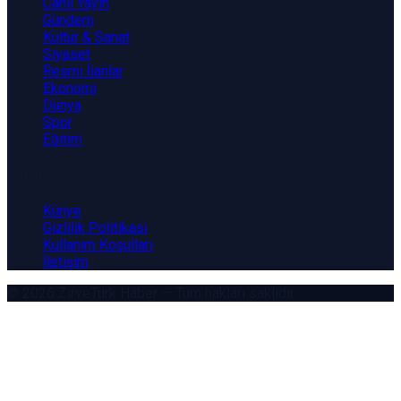
Canlı Yayın
Gündem
Kültür & Sanat
Siyaset
Resmi İlanlar
Ekonomi
Dünya
Spor
Eğitim
Kurumsal
Künye
Gizlilik Politikası
Kullanım Koşulları
İletişim
© 2026
ZirveTürk Haber
— Tüm hakları saklıdır.