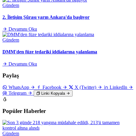
Gündem
2. İletişim Şûrası yarın Ankara'da başlıyor
Devamını Oku
Gündem
DMM'den füze tedariki iddialarına yalanlama
Devamını Oku
Paylaş
WhatsApp
Facebook
X (Twitter)
LinkedIn
Telegram
Linki Kopyala
Popüler Haberler
Gündem