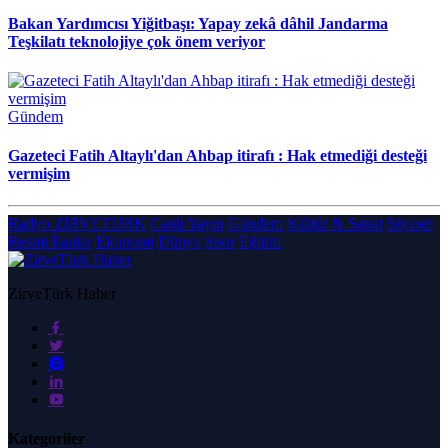
Bakan Yardımcısı Yiğitbaşı: Yapay zekâ dâhil Jandarma
Teşkilatı teknolojiye çok önem veriyor
Gündem
Gazeteci Fatih Altaylı'dan Ahbap itirafı : Hak etmediği desteği
vermişim
Radyo ZİRVETÜRK
Canlı Yayın
Gündem
Kültür & Sanat
Siyaset
Resmi İlanlar
Ekonomi
Dünya
Spor
Eğitim
ZirveTürk Haber
Kategoriler