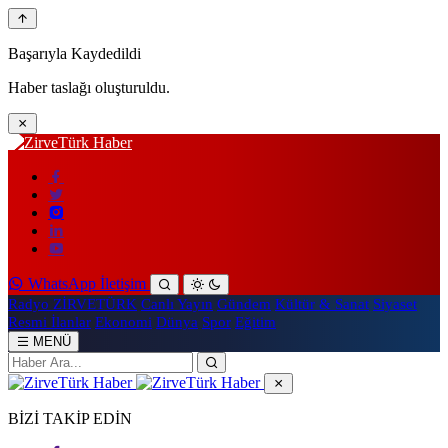
Başarıyla Kaydedildi
Haber taslağı oluşturuldu.
WhatsApp İletişim
Radyo ZİRVETÜRK
Canlı Yayın
Gündem
Kültür & Sanat
Siyaset
Resmi İlanlar
Ekonomi
Dünya
Spor
Eğitim
MENÜ
BİZİ TAKİP EDİN