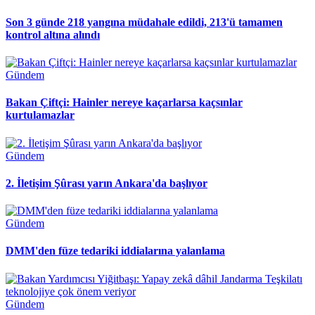
Son 3 günde 218 yangına müdahale edildi, 213'ü tamamen
kontrol altına alındı
Gündem
Bakan Çiftçi: Hainler nereye kaçarlarsa kaçsınlar
kurtulamazlar
Gündem
2. İletişim Şûrası yarın Ankara'da başlıyor
Gündem
DMM'den füze tedariki iddialarına yalanlama
Gündem