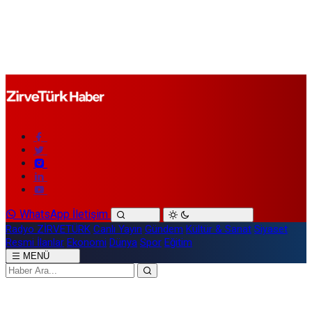
WhatsApp İletişim
Radyo ZİRVETÜRK
Canlı Yayın
Gündem
Kültür & Sanat
Siyaset
Resmi İlanlar
Ekonomi
Dünya
Spor
Eğitim
MENÜ