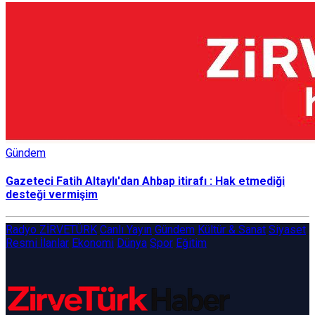
Gündem
Gazeteci Fatih Altaylı'dan Ahbap itirafı : Hak etmediği
desteği vermişim
Radyo ZİRVETÜRK
Canlı Yayın
Gündem
Kültür & Sanat
Siyaset
Resmi İlanlar
Ekonomi
Dünya
Spor
Eğitim