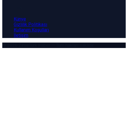
Kurumsal
Künye
Gizlilik Politikası
Kullanım Koşulları
İletişim
© 2026
ZirveTürk Haber
— Tüm hakları saklıdır.