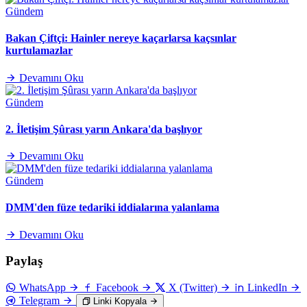
Gündem
Bakan Çiftçi: Hainler nereye kaçarlarsa kaçsınlar
kurtulamazlar
Devamını Oku
Gündem
2. İletişim Şûrası yarın Ankara'da başlıyor
Devamını Oku
Gündem
DMM'den füze tedariki iddialarına yalanlama
Devamını Oku
Paylaş
WhatsApp
Facebook
X (Twitter)
LinkedIn
Telegram
Linki Kopyala