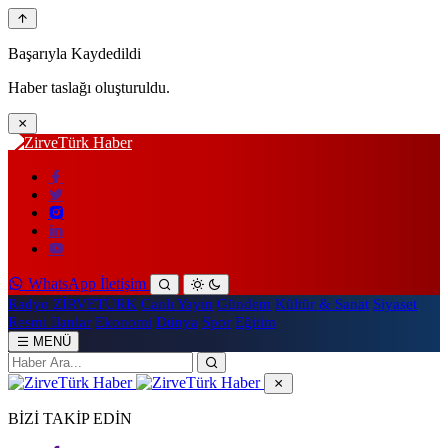
Başarıyla Kaydedildi
Haber taslağı oluşturuldu.
WhatsApp İletişim
Radyo ZİRVETÜRK
Canlı Yayın
Gündem
Kültür & Sanat
Siyaset
Resmi İlanlar
Ekonomi
Dünya
Spor
Eğitim
MENÜ
BİZİ TAKİP EDİN