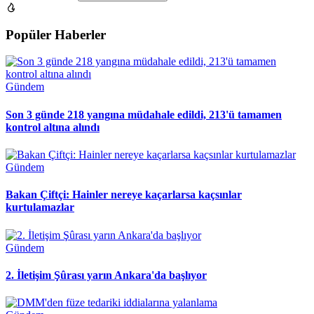
Popüler Haberler
Gündem
Son 3 günde 218 yangına müdahale edildi, 213'ü tamamen
kontrol altına alındı
Gündem
Bakan Çiftçi: Hainler nereye kaçarlarsa kaçsınlar
kurtulamazlar
Gündem
2. İletişim Şûrası yarın Ankara'da başlıyor