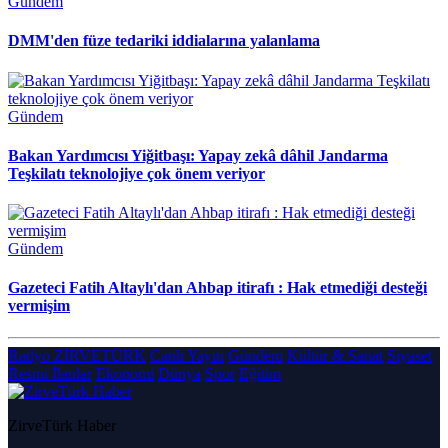
Gündem
DMM'den füze tedariki iddialarına yalanlama
Gündem
Bakan Yardımcısı Yiğitbaşı: Yapay zekâ dâhil Jandarma
Teşkilatı teknolojiye çok önem veriyor
Gündem
Gazeteci Fatih Altaylı'dan Ahbap itirafı : Hak etmediği desteği
vermişim
Radyo ZİRVETÜRK
Canlı Yayın
Gündem
Kültür & Sanat
Siyaset
Resmi İlanlar
Ekonomi
Dünya
Spor
Eğitim
ZirveTürk Haber