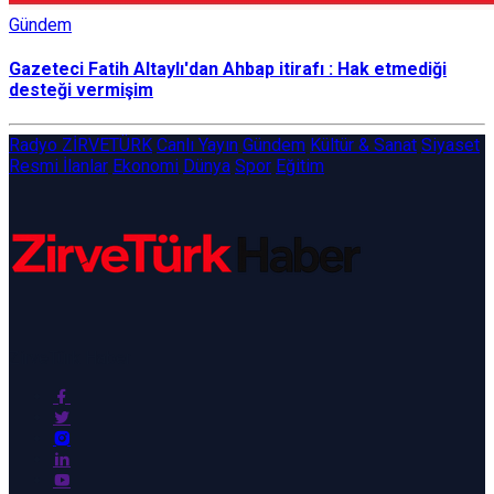
Gündem
Gazeteci Fatih Altaylı'dan Ahbap itirafı : Hak etmediği
desteği vermişim
Radyo ZİRVETÜRK
Canlı Yayın
Gündem
Kültür & Sanat
Siyaset
Resmi İlanlar
Ekonomi
Dünya
Spor
Eğitim
ZirveTürk Haber