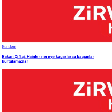
Gündem
Bakan Çiftçi: Hainler nereye kaçarlarsa kaçsınlar
kurtulamazlar