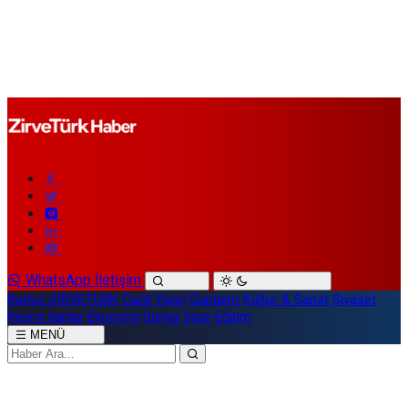
WhatsApp İletişim
Radyo ZİRVETÜRK
Canlı Yayın
Gündem
Kültür & Sanat
Siyaset
Resmi İlanlar
Ekonomi
Dünya
Spor
Eğitim
MENÜ