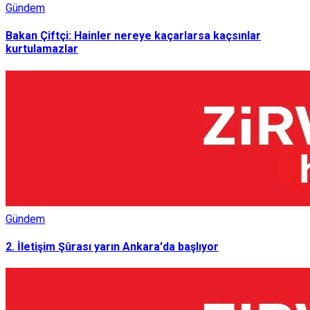
Gündem
Bakan Çiftçi: Hainler nereye kaçarlarsa kaçsınlar
kurtulamazlar
Gündem
2. İletişim Şûrası yarın Ankara'da başlıyor