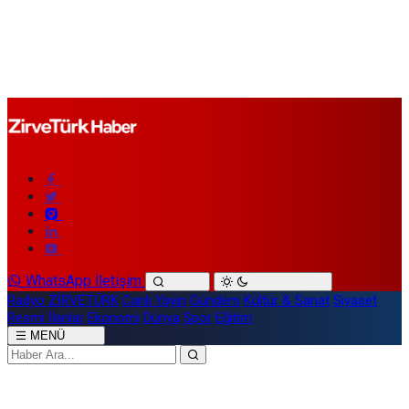
WhatsApp İletişim
Radyo ZİRVETÜRK
Canlı Yayın
Gündem
Kültür & Sanat
Siyaset
Resmi İlanlar
Ekonomi
Dünya
Spor
Eğitim
MENÜ