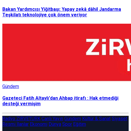
Bakan Yardımcısı Yiğitbaşı: Yapay zekâ dâhil Jandarma
Teşkilatı teknolojiye çok önem veriyor
Gündem
Gazeteci Fatih Altaylı'dan Ahbap itirafı : Hak etmediği
desteği vermişim
Radyo ZİRVETÜRK
Canlı Yayın
Gündem
Kültür & Sanat
Siyaset
Resmi İlanlar
Ekonomi
Dünya
Spor
Eğitim