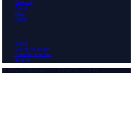
Ekonomi
Dünya
Spor
Eğitim
Kurumsal
Künye
Gizlilik Politikası
Kullanım Koşulları
İletişim
© 2026
ZirveTürk Haber
— Tüm hakları saklıdır.