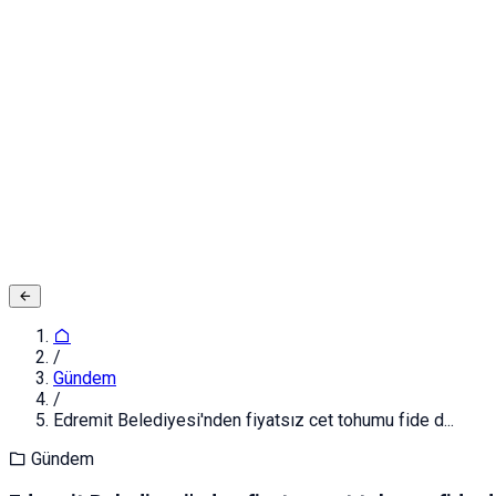
Adınız ve Soyadınız
E-posta ya da Kullanıcı Adınız
Şifreniz
Giriş yapın
Kapat
Kayıt Ol
/
Gündem
/
Edremit Belediyesi'nden fiyatsız cet tohumu fide d...
Gündem