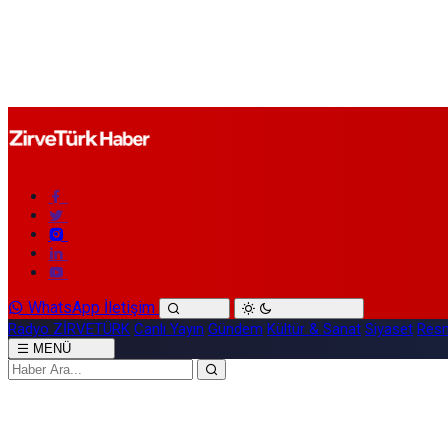
WhatsApp İletişim
Radyo ZİRVETÜRK
Canlı Yayın
Gündem
Kültür & Sanat
Siyaset
Resm
MENÜ