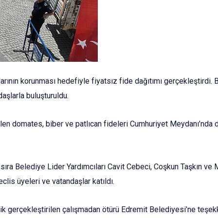
arının korunması hedefiyle fiyatsız fide dağıtımı gerçekleştirdi. 
aşlarla buluşturuldu.
en domates, biber ve patlıcan fideleri Cumhuriyet Meydanı’nda düz
ıra Belediye Lider Yardımcıları Cavit Cebeci, Coşkun Taşkın ve M
is üyeleri ve vatandaşlar katıldı.
ik gerçekleştirilen çalışmadan ötürü Edremit Belediyesi’ne teşek