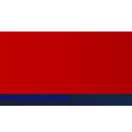
i İlanlar
Ekonomi
Dünya
Spor
Eğitim