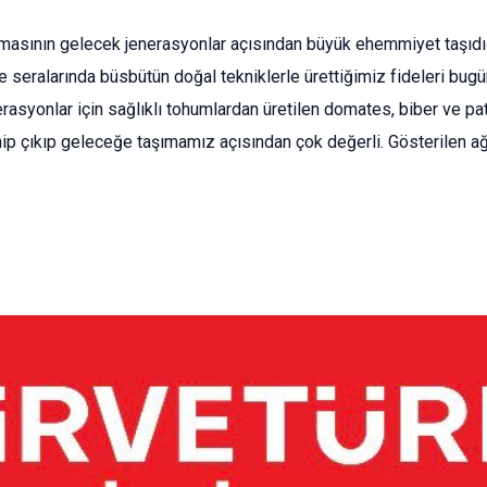
masının gelecek jenerasyonlar açısından büyük ehemmiyet taşıdığ
e seralarında büsbütün doğal tekniklerle ürettiğimiz fideleri bu
erasyonlar için sağlıklı tohumlardan üretilen domates, biber ve pat
p çıkıp geleceğe taşımamız açısından çok değerli. Gösterilen ağı