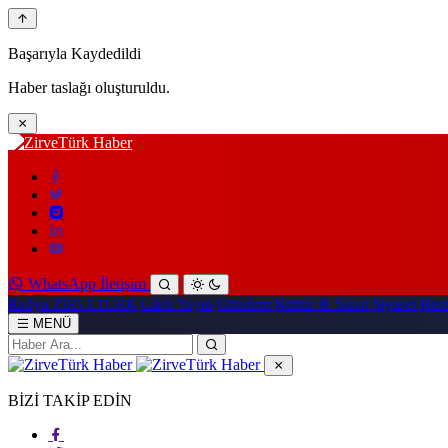
Başarıyla Kaydedildi
Haber taslağı oluşturuldu.
WhatsApp İletişim
Radyo ZİRVETÜRK
Canlı Yayın
Gündem
Kültür & Sanat
Siyaset
Resm
MENÜ
BİZİ TAKİP EDİN