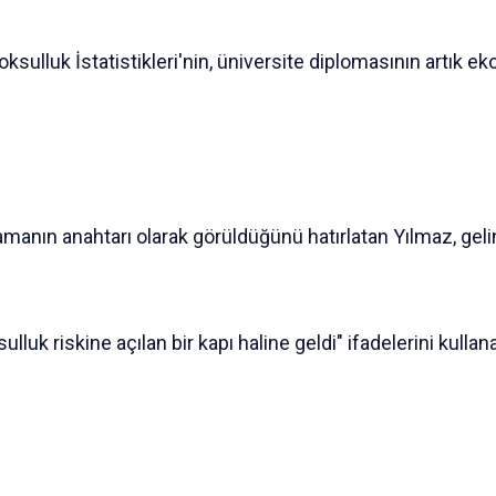
Yoksulluk İstatistikleri'nin, üniversite diplomasının artı
amanın anahtarı olarak görüldüğünü hatırlatan Yılmaz, gel
ksulluk riskine açılan bir kapı haline geldi" ifadelerini ku