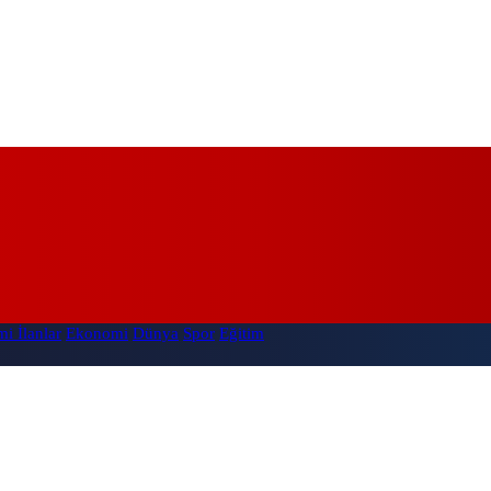
i İlanlar
Ekonomi
Dünya
Spor
Eğitim