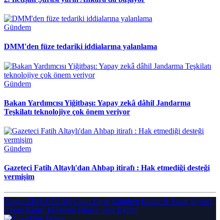
Gündem
DMM'den füze tedariki iddialarına yalanlama
Gündem
Bakan Yardımcısı Yiğitbaşı: Yapay zekâ dâhil Jandarma
Teşkilatı teknolojiye çok önem veriyor
Gündem
Gazeteci Fatih Altaylı'dan Ahbap itirafı : Hak etmediği desteği
vermişim
Radyo ZİRVETÜRK
Canlı Yayın
Gündem
Kültür & Sanat
Siyaset
Resmi İlanlar
Ekonomi
Dünya
Spor
Eğitim