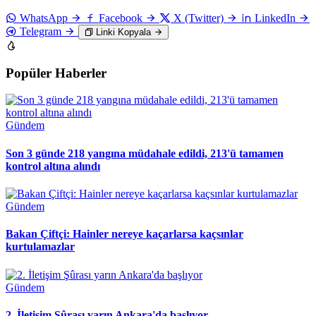
WhatsApp
Facebook
X (Twitter)
LinkedIn
Telegram
Linki Kopyala
Popüler Haberler
Gündem
Son 3 günde 218 yangına müdahale edildi, 213'ü tamamen
kontrol altına alındı
Gündem
Bakan Çiftçi: Hainler nereye kaçarlarsa kaçsınlar
kurtulamazlar
Gündem
2. İletişim Şûrası yarın Ankara'da başlıyor