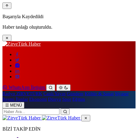
Başarıyla Kaydedildi
Haber taslağı oluşturuldu.
WhatsApp İletişim
Radyo ZİRVETÜRK
Canlı Yayın
Gündem
Kültür & Sanat
Siyaset
Resmi İlanlar
Ekonomi
Dünya
Spor
Eğitim
MENÜ
BİZİ TAKİP EDİN