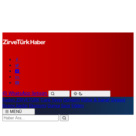
WhatsApp İletişim
Radyo ZİRVETÜRK
Canlı Yayın
Gündem
Kültür & Sanat
Siyaset
Resmi İlanlar
Ekonomi
Dünya
Spor
Eğitim
MENÜ