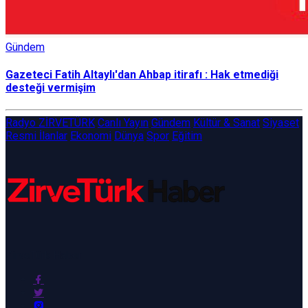
Gündem
Gazeteci Fatih Altaylı'dan Ahbap itirafı : Hak etmediği
desteği vermişim
Radyo ZİRVETÜRK
Canlı Yayın
Gündem
Kültür & Sanat
Siyaset
Resmi İlanlar
Ekonomi
Dünya
Spor
Eğitim
ZirveTürk Haber