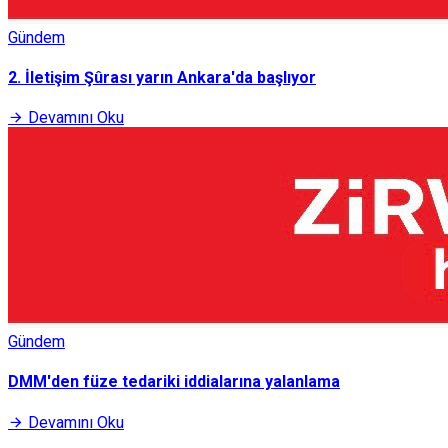
Gündem
2. İletişim Şûrası yarın Ankara'da başlıyor
Devamını Oku
Gündem
DMM'den füze tedariki iddialarına yalanlama
Devamını Oku