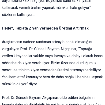
büyümesine katkı sağlıyor. Böylelikle daha az kimyasal
kullanarak verimli üretim yapmak mümkün hale geliyor”
sözlerini kullanıyor…
Hedef, Tabiata Ziyan Vermeden Üretimi Artırmak
Araştırmanın sadece randıman artışıyla sonlu olmadığını
vurgulayan Prof. Dr. Günseli Bayram Akçapınar, “Toprağa
verilen kimyasallar vakitle suya, havaya ve dolaylı olarak insan
sıhhatine da ziyan verebiliyor. Bizim üzerinde durduğumuz
metot ise tabiata ziyan vermeden üretimi artırmayı hedefliyor.
Yani hem etraf korunuyor hem de daha sağlıklı besine ulaşmak
mümkün oluyor” diyor.
Prof. Dr. Günseli Bayram Akçapınar, elde edilen bulguların
tarımda daha sürdürülebilir bir yaklaşımın önünü açabileceğini