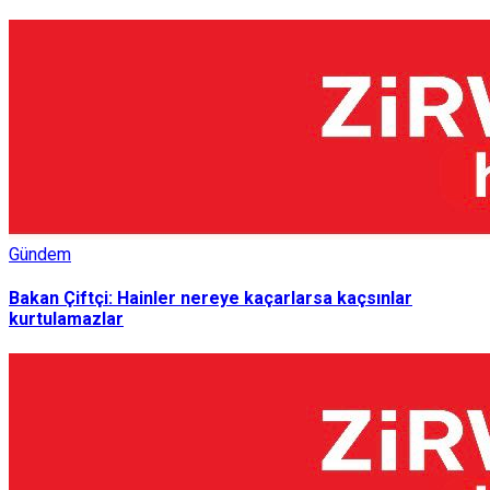
Gündem
Bakan Çiftçi: Hainler nereye kaçarlarsa kaçsınlar
kurtulamazlar