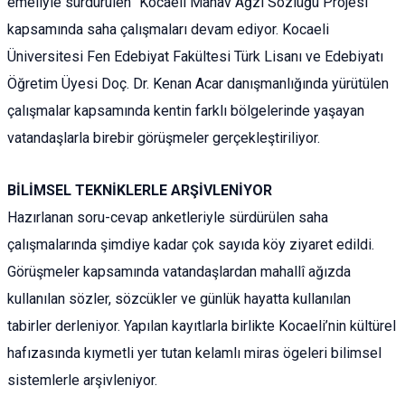
emeliyle sürdürülen “Kocaeli Manav Ağzı Sözlüğü Projesi”
kapsamında saha çalışmaları devam ediyor. Kocaeli
Üniversitesi Fen Edebiyat Fakültesi Türk Lisanı ve Edebiyatı
Öğretim Üyesi Doç. Dr. Kenan Acar danışmanlığında yürütülen
çalışmalar kapsamında kentin farklı bölgelerinde yaşayan
vatandaşlarla birebir görüşmeler gerçekleştiriliyor.
BİLİMSEL TEKNİKLERLE ARŞİVLENİYOR
Hazırlanan soru-cevap anketleriyle sürdürülen saha
çalışmalarında şimdiye kadar çok sayıda köy ziyaret edildi.
Görüşmeler kapsamında vatandaşlardan mahallî ağızda
kullanılan sözler, sözcükler ve günlük hayatta kullanılan
tabirler derleniyor. Yapılan kayıtlarla birlikte Kocaeli’nin kültürel
hafızasında kıymetli yer tutan kelamlı miras ögeleri bilimsel
sistemlerle arşivleniyor.