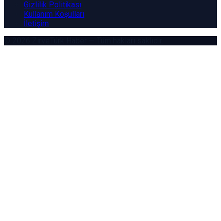
Gizlilik Politikası
Kullanım Koşulları
İletişim
© 2026
ZirveTürk Haber
— Tüm hakları saklıdır.