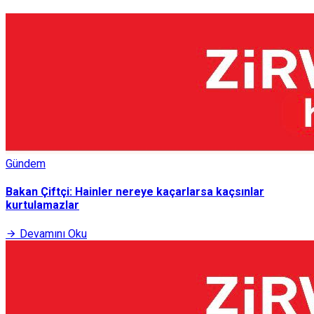
Gündem
Bakan Çiftçi: Hainler nereye kaçarlarsa kaçsınlar
kurtulamazlar
Devamını Oku