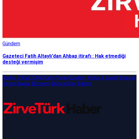
Gündem
Gazeteci Fatih Altaylı'dan Ahbap itirafı : Hak etmediği
desteği vermişim
Radyo ZİRVETÜRK
Canlı Yayın
Gündem
Kültür & Sanat
Siyaset
Resmi İlanlar
Ekonomi
Dünya
Spor
Eğitim
ZirveTürk Haber