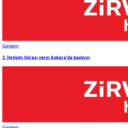
Gündem
2. İletişim Şûrası yarın Ankara'da başlıyor
Gündem