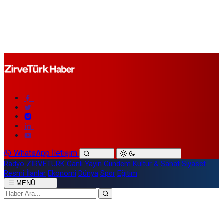
WhatsApp İletişim
Radyo ZİRVETÜRK
Canlı Yayın
Gündem
Kültür & Sanat
Siyaset
Resmi İlanlar
Ekonomi
Dünya
Spor
Eğitim
MENÜ