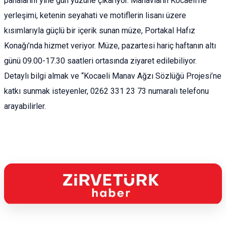
pahalarını yine gün yüzüne çıkarıyor. Manavların Kocaeli’ne
yerleşimi, ketenin seyahati ve motiflerin lisanı üzere
kısımlarıyla güçlü bir içerik sunan müze, Portakal Hafız
Konağı’nda hizmet veriyor. Müze, pazartesi hariç haftanın altı
günü 09.00-17.30 saatleri ortasında ziyaret edilebiliyor.
Detaylı bilgi almak ve “Kocaeli Manav Ağzı Sözlüğü Projesi’ne
katkı sunmak isteyenler, 0262 331 23 73 numaralı telefonu
arayabilirler.