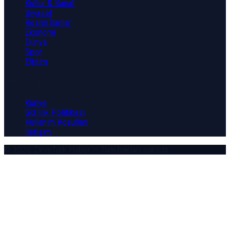
Kültür & Sanat
Siyaset
Resmi İlanlar
Ekonomi
Dünya
Spor
Eğitim
Kurumsal
Künye
Gizlilik Politikası
Kullanım Koşulları
İletişim
© 2026
ZirveTürk Haber
— Tüm hakları saklıdır.