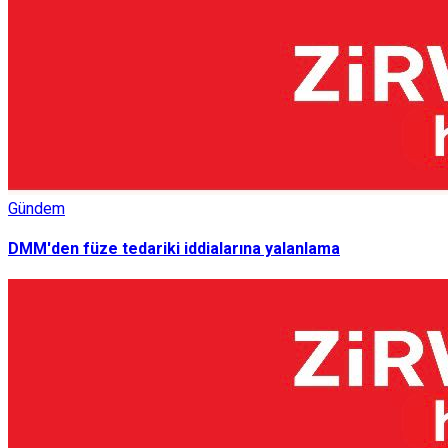
Gündem
DMM'den füze tedariki iddialarına yalanlama