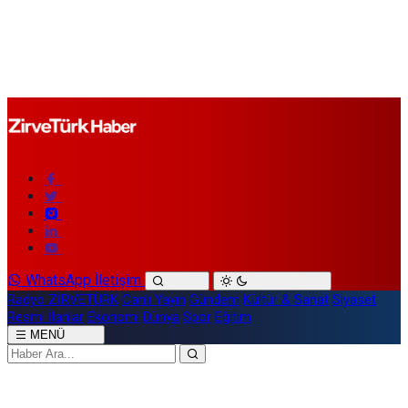
WhatsApp İletişim
Radyo ZİRVETÜRK
Canlı Yayın
Gündem
Kültür & Sanat
Siyaset
Resmi İlanlar
Ekonomi
Dünya
Spor
Eğitim
MENÜ