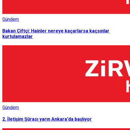
Gündem
Bakan Çiftçi: Hainler nereye kaçarlarsa kaçsınlar
kurtulamazlar
Gündem
2. İletişim Şûrası yarın Ankara'da başlıyor