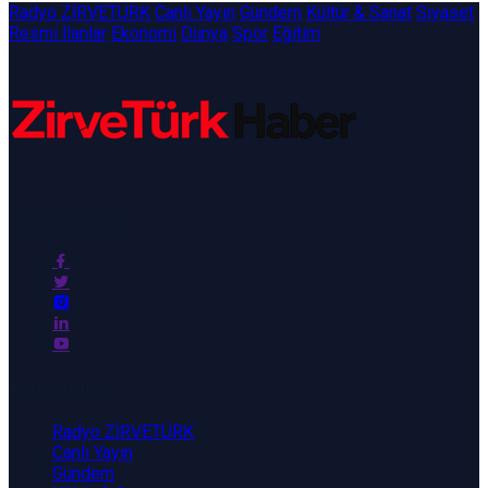
Radyo ZİRVETÜRK
Canlı Yayın
Gündem
Kültür & Sanat
Siyaset
Resmi İlanlar
Ekonomi
Dünya
Spor
Eğitim
ZirveTürk Haber
Kategoriler
Radyo ZİRVETÜRK
Canlı Yayın
Gündem