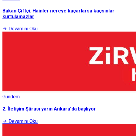
Bakan Çiftçi: Hainler nereye kaçarlarsa kaçsınlar
kurtulamazlar
Devamını Oku
Gündem
2. İletişim Şûrası yarın Ankara'da başlıyor
Devamını Oku