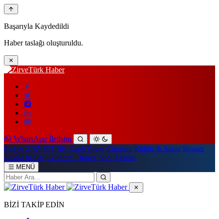
Başarıyla Kaydedildi
Haber taslağı oluşturuldu.
WhatsApp İletişim
Radyo ZİRVETÜRK
Canlı Yayın
Gündem
Kültür & Sanat
Siyaset
Resmi İlanlar
Ekonomi
Dünya
Spor
Eğitim
MENÜ
BİZİ TAKİP EDİN