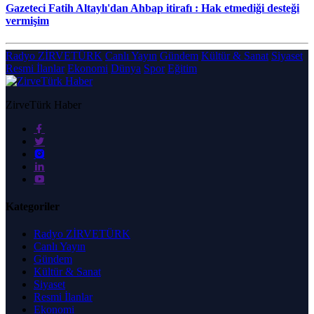
Gazeteci Fatih Altaylı'dan Ahbap itirafı : Hak etmediği desteği
vermişim
Radyo ZİRVETÜRK
Canlı Yayın
Gündem
Kültür & Sanat
Siyaset
Resmi İlanlar
Ekonomi
Dünya
Spor
Eğitim
ZirveTürk Haber
Kategoriler
Radyo ZİRVETÜRK
Canlı Yayın
Gündem
Kültür & Sanat
Siyaset
Resmi İlanlar
Ekonomi