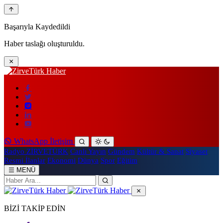
Başarıyla Kaydedildi
Haber taslağı oluşturuldu.
WhatsApp İletişim
Radyo ZİRVETÜRK
Canlı Yayın
Gündem
Kültür & Sanat
Siyaset
Resmi İlanlar
Ekonomi
Dünya
Spor
Eğitim
MENÜ
BİZİ TAKİP EDİN