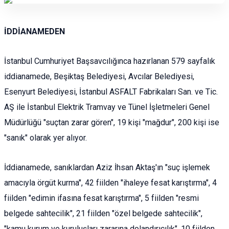
İDDİANAMEDEN
İstanbul Cumhuriyet Başsavcılığınca hazırlanan 579 sayfalık
iddianamede, Beşiktaş Belediyesi, Avcılar Belediyesi,
Esenyurt Belediyesi, İstanbul ASFALT Fabrikaları San. ve Tic.
AŞ ile İstanbul Elektrik Tramvay ve Tünel İşletmeleri Genel
Müdürlüğü "suçtan zarar gören", 19 kişi "mağdur", 200 kişi ise
"sanık" olarak yer alıyor.
İddianamede, sanıklardan Aziz İhsan Aktaş'ın "suç işlemek
amacıyla örgüt kurma", 42 fiilden "ihaleye fesat karıştırma", 4
fiilden "edimin ifasına fesat karıştırma", 5 fiilden "resmi
belgede sahtecilik", 21 fiilden "özel belgede sahtecilik",
"kamu kurum ve kuruluşları zararına dolandırıcılık", 10 fiilden