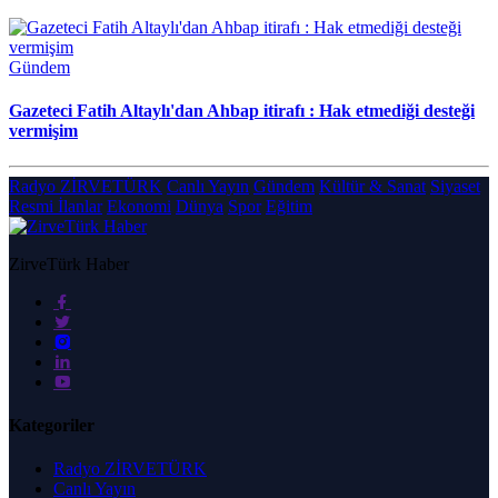
Gündem
Gazeteci Fatih Altaylı'dan Ahbap itirafı : Hak etmediği desteği
vermişim
Radyo ZİRVETÜRK
Canlı Yayın
Gündem
Kültür & Sanat
Siyaset
Resmi İlanlar
Ekonomi
Dünya
Spor
Eğitim
ZirveTürk Haber
Kategoriler
Radyo ZİRVETÜRK
Canlı Yayın