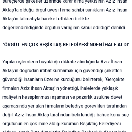
süreçlerde şirketler üzerinde karar alma yetkisinin Aziz İhsan
Aktaş’ta olduğu, örgüt üyesi firma sahibi sanıkların Aziz İhsan
Aktaş’ın talimatıyla hareket ettikleri birlikte
değerlendirildiğinde örgütün varlığının kabul edildiği” denildi.
"ÖRGÜT EN ÇOK BEŞİKTAŞ BELEDİYESİ’NDEN İHALE ALDI"
Yapılan işlemlerin büyüklüğü dikkate alındığında Aziz İhsan
Aktaş’ın doğrudan irtibat kurmamak için güvendiği şirketleri
güvendiği insanların üzerine kurduğunu belirterek, “Gerçekte
firmaları Aziz İhsan Aktaş’ın yönettiği, ihalelerde yaklaşık
maliyetin hesaplanması aşaması ve pazarlık usulüne davet
aşamasında yer alan firmaların belediye görevlileri tarafından
değil, Aziz İhsan Aktaş tarafından belirlendiği, bahse konu suç
örgütünün en çok ihale aldığı kurumun Beşiktaş Belediyesi