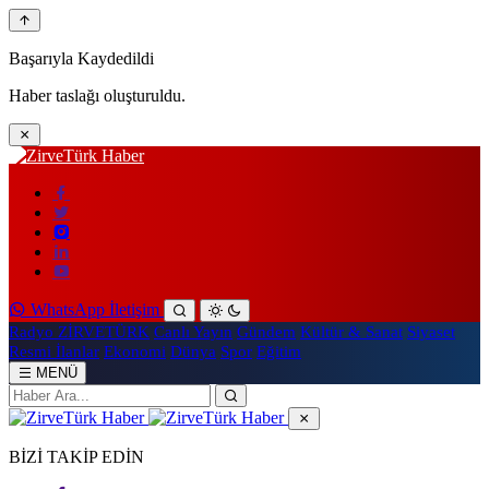
Başarıyla Kaydedildi
Haber taslağı oluşturuldu.
WhatsApp İletişim
Radyo ZİRVETÜRK
Canlı Yayın
Gündem
Kültür & Sanat
Siyaset
Resmi İlanlar
Ekonomi
Dünya
Spor
Eğitim
MENÜ
BİZİ TAKİP EDİN