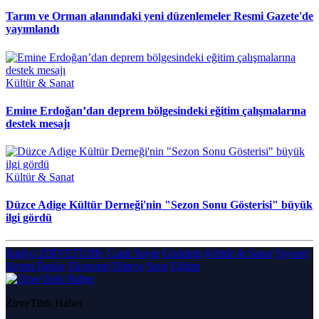
Tarım ve Orman alanındaki yeni düzenlemeler Resmi Gazete'de
yayımlandı
Kültür & Sanat
Emine Erdoğan’dan deprem bölgesindeki eğitim çalışmalarına
destek mesajı
Kültür & Sanat
Düzce Adige Kültür Derneği'nin "Sezon Sonu Gösterisi" büyük
ilgi gördü
Radyo ZİRVETÜRK
Canlı Yayın
Gündem
Kültür & Sanat
Siyaset
Resmi İlanlar
Ekonomi
Dünya
Spor
Eğitim
ZirveTürk Haber