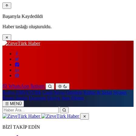
Başarıyla Kaydedildi
Haber taslağı oluşturuldu.
WhatsApp İletişim
Radyo ZİRVETÜRK
Canlı Yayın
Gündem
Kültür & Sanat
Siyaset
Resmi İlanlar
Ekonomi
Dünya
Spor
Eğitim
MENÜ
BİZİ TAKİP EDİN