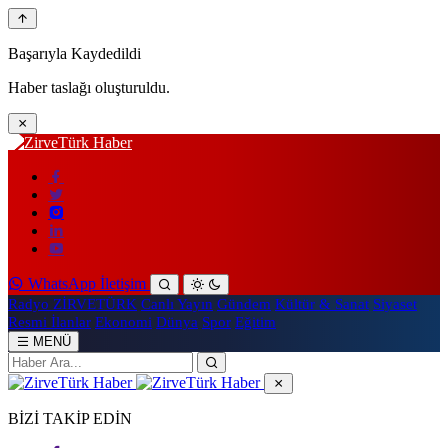
Başarıyla Kaydedildi
Haber taslağı oluşturuldu.
WhatsApp İletişim
Radyo ZİRVETÜRK
Canlı Yayın
Gündem
Kültür & Sanat
Siyaset
Resmi İlanlar
Ekonomi
Dünya
Spor
Eğitim
MENÜ
BİZİ TAKİP EDİN