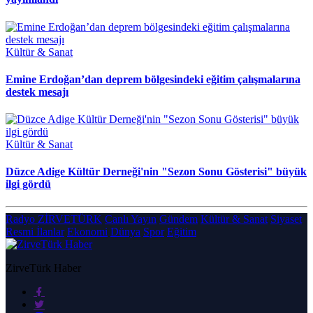
Kültür & Sanat
Emine Erdoğan’dan deprem bölgesindeki eğitim çalışmalarına
destek mesajı
Kültür & Sanat
Düzce Adige Kültür Derneği'nin "Sezon Sonu Gösterisi" büyük
ilgi gördü
Radyo ZİRVETÜRK
Canlı Yayın
Gündem
Kültür & Sanat
Siyaset
Resmi İlanlar
Ekonomi
Dünya
Spor
Eğitim
ZirveTürk Haber