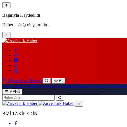
Başarıyla Kaydedildi
Haber taslağı oluşturuldu.
WhatsApp İletişim
Radyo ZİRVETÜRK
Canlı Yayın
Gündem
Kültür & Sanat
Siyaset
Resm
MENÜ
BİZİ TAKİP EDİN