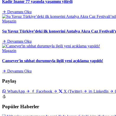
Kadir İnanır 77 yaşında yaşamını yitirdi
Devamını Oku
Magazin
Su Yavuz Türkiye’deki ilk konserini Antalya Akra Caz Festivali’
Devamını Oku
Magazin
Cansever'in sıhhat durumuyla ilgili yeni açıklama yapıldı!
Devamını Oku
Paylaş
WhatsApp
Facebook
X (Twitter)
LinkedIn
Popüler Haberler