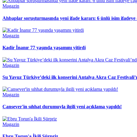
Magazin
Ahbaplar soruşturmasında yeni ifade kararı: 6 ünlü isim ifadeye ç
Magazin
Kadir İnanır 77 yaşında yaşamını yitirdi
Magazin
Su Yavuz Türkiye’deki ilk konserini Antalya Akra Caz Festivali’
Magazin
Cansever'in sıhhat durumuyla ilgili yeni açıklama yapıldı!
Magazin
Ebru Torun'a İkili Sürpriz