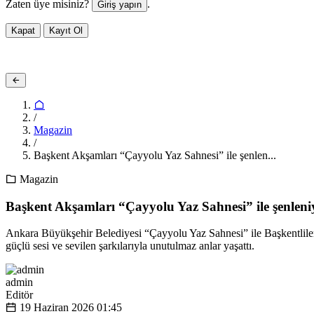
Zaten üye misiniz?
.
Giriş yapın
Kapat
Kayıt Ol
/
Magazin
/
Başkent Akşamları “Çayyolu Yaz Sahnesi” ile şenlen...
Magazin
Başkent Akşamları “Çayyolu Yaz Sahnesi” ile şenleni
Ankara Büyükşehir Belediyesi “Çayyolu Yaz Sahnesi” ile Başkentlileri
güçlü sesi ve sevilen şarkılarıyla unutulmaz anlar yaşattı.
admin
Editör
19 Haziran 2026
01:45