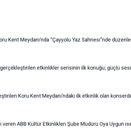
Koru Kent Meydanı’nda “Çayyolu Yaz Sahnesi”nde düzenled
erçekleştirilen etkinlikler serisinin ilk konuğu; güçlü se
irilen Koru Kent Meydanı’ndaki ilk etkinlik olan konserde C
 veren ABB Kültür Etkinlikleri Şube Müdürü Oya Uygun ise t