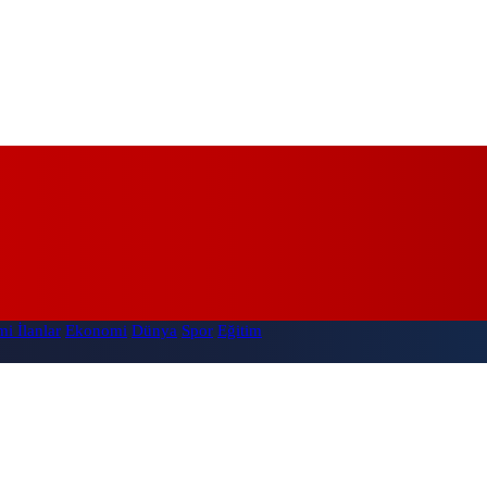
i İlanlar
Ekonomi
Dünya
Spor
Eğitim