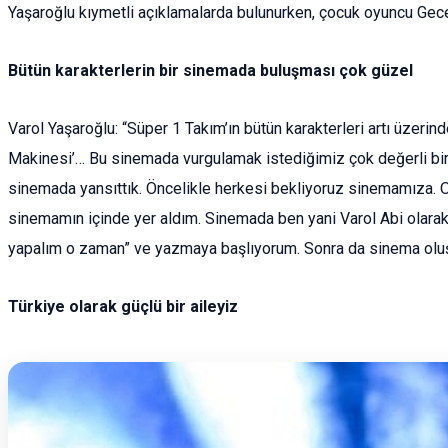
Yaşaroğlu kıymetli açıklamalarda bulunurken, çocuk oyuncu Gece I
Bütün karakterlerin bir sinemada buluşması çok güzel
Varol Yaşaroğlu: “Süper 1 Takım’ın bütün karakterleri artı üzeri
Makinesi’… Bu sinemada vurgulamak istediğimiz çok değerli bir i
sinemada yansıttık. Öncelikle herkesi bekliyoruz sinemamıza. O
sinemamın içinde yer aldım. Sinemada ben yani Varol Abi olarak
yapalım o zaman” ve yazmaya başlıyorum. Sonra da sinema oluş
Türkiye olarak güçlü bir aileyiz