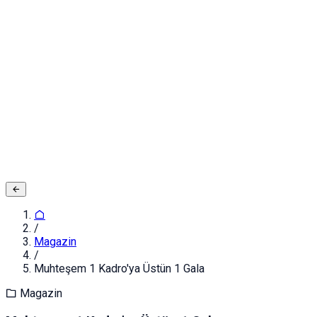
Adınız ve Soyadınız
E-posta ya da Kullanıcı Adınız
Şifreniz
Giriş yapın
Kapat
Kayıt Ol
/
Magazin
/
Muhteşem 1 Kadro'ya Üstün 1 Gala
Magazin