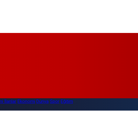
i İlanlar
Ekonomi
Dünya
Spor
Eğitim