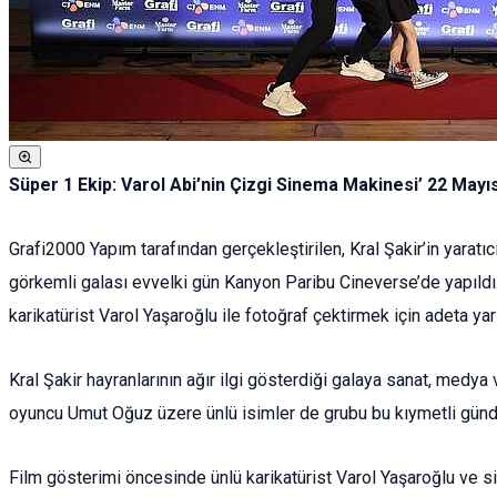
Süper 1 Ekip: Varol Abi’nin Çizgi Sinema Makinesi’ 22 Mayı
Grafi2000 Yapım tarafından gerçekleştirilen, Kral Şakir’in yaratı
görkemli galası evvelki gün Kanyon Paribu Cineverse’de yapıldı. 
karikatürist Varol Yaşaroğlu ile fotoğraf çektirmek için adeta ya
Kral Şakir hayranlarının ağır ilgi gösterdiği galaya sanat, medya v
oyuncu Umut Oğuz üzere ünlü isimler de grubu bu kıymetli günd
Film gösterimi öncesinde ünlü karikatürist Varol Yaşaroğlu ve si