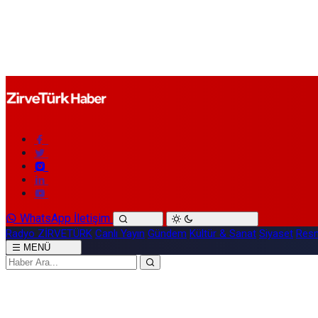
WhatsApp İletişim
Radyo ZİRVETÜRK
Canlı Yayın
Gündem
Kültür & Sanat
Siyaset
Resm
MENÜ