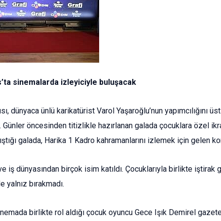
s’ta sinemalarda izleyiciyle buluşacak
cısı, dünyaca ünlü karikatürist Varol Yaşaroğlu’nun yapımcılığını ü
Günler öncesinden titizlikle hazırlanan galada çocuklara özel ikra
rıştığı galada, Harika 1 Kadro kahramanlarını izlemek için gelen k
e iş dünyasından birçok isim katıldı. Çocuklarıyla birlikte iştirak g
e yalnız bırakmadı.
nemada birlikte rol aldığı çocuk oyuncu Gece Işık Demirel gazeteci