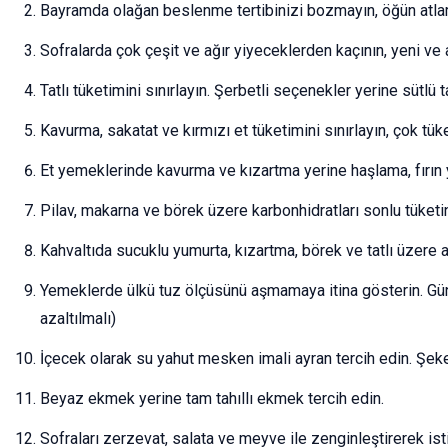
Bayramda olağan beslenme tertibinizi bozmayın, öğün atl
Sofralarda çok çeşit ve ağır yiyeceklerden kaçının, yeni ve a
Tatlı tüketimini sınırlayın. Şerbetli seçenekler yerine sütlü t
Kavurma, sakatat ve kırmızı et tüketimini sınırlayın, çok t
Et yemeklerinde kavurma ve kızartma yerine haşlama, fırın y
Pilav, makarna ve börek üzere karbonhidratları sonlu tüketi
Kahvaltıda sucuklu yumurta, kızartma, börek ve tatlı üzere 
Yemeklerde ülkü tuz ölçüsünü aşmamaya itina gösterin. Günl
azaltılmalı)
İçecek olarak su yahut mesken imali ayran tercih edin. Şeker
Beyaz ekmek yerine tam tahıllı ekmek tercih edin.
Sofraları zerzevat, salata ve meyve ile zenginleştirerek ist