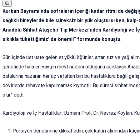
Kurban Bayramı’nda sofraların içeriği kadar ritmi de değişiy
sağlıklı bireylerde bile süreksiz bir yük oluştururken, kalp
Anadolu Sıhhat Ataşehir Tıp Merkezi’nden Kardiyoloji ve İç H
sıklıkla tükettiğimiz’ de önemli” formunda konuştu.
Gün içinde üst üste gelen et yüklü öğünler, artan tuz ve yağ alım
genelinde hâlâ en yaygın mevt nedeni olduğunu açıklayan Anadol
datalarına nazaran her üç vefattan biri bu hastalıklara bağlı ge
devirlerde rehavete kapılmamak kıymetli. Bu süreci sıhhat mese
olur” dedi.
Kardiyoloji ve İç Hastalıkları Uzmanı Prof. Dr. Nevrez Koylan, 
Porsiyon denetimine dikkat edin, çok kalori alımından kaçın