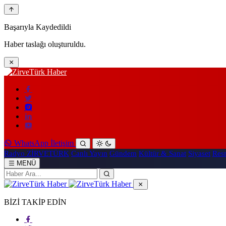
Başarıyla Kaydedildi
Haber taslağı oluşturuldu.
WhatsApp İletişim
Radyo ZİRVETÜRK
Canlı Yayın
Gündem
Kültür & Sanat
Siyaset
Resm
MENÜ
BİZİ TAKİP EDİN