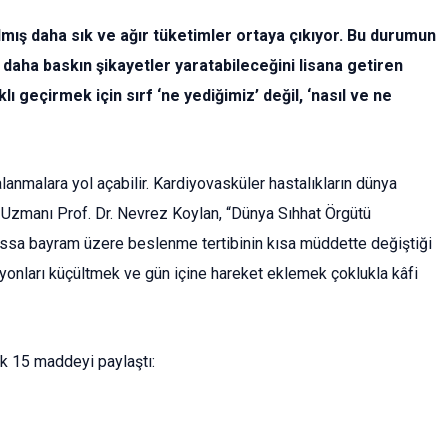
ılmış daha sık ve ağır tüketimler ortaya çıkıyor. Bu durumun
e daha baskın şikayetler yaratabileceğini lisana getiren
 geçirmek için sırf ‘ne yediğimiz’ değil, ‘nasıl ve ne
alanmalara yol açabilir. Kardiyovasküler hastalıkların dünya
ı Uzmanı Prof. Dr. Nevrez Koylan, “Dünya Sıhhat Örgütü
ilhassa bayram üzere beslenme tertibinin kısa müddette değiştiği
yonları küçültmek ve gün içine hareket eklemek çoklukla kâfi
ek 15 maddeyi paylaştı: