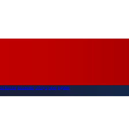
i İlanlar
Ekonomi
Dünya
Spor
Eğitim