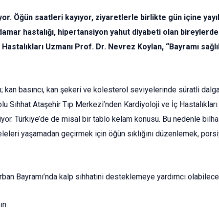
or. Öğün saatleri kayıyor, ziyaretlerle birlikte gün içine yay
-damar hastalığı, hipertansiyon yahut diyabeti olan bireylerd
astalıkları Uzmanı Prof. Dr. Nevrez Koylan, “Bayramı sağlıklı
ı; kan basıncı, kan şekeri ve kolesterol seviyelerinde süratli dalg
u Sıhhat Ataşehir Tıp Merkezi’nden Kardiyoloji ve İç Hastalıklar
lişiyor. Türkiye’de de misal bir tablo kelam konusu. Bu nedenle b
leleri yaşamadan geçirmek için öğün sıklığını düzenlemek, porsi
Kurban Bayramı’nda kalp sıhhatini desteklemeye yardımcı olabilec
ın.