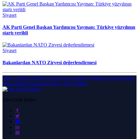
Siyaset
AK Parti Genel Başkan Yardımcısı Yayman: Türkiye yüzyılının
startı verildi
Siyaset
Bakanlardan NATO Zirvesi değerlendirmesi
Radyo ZİRVETÜRK
Canlı Yayın
Gündem
Kültür & Sanat
Siyaset
Resmi İlanlar
Ekonomi
Dünya
Spor
Eğitim
ZirveTürk Haber