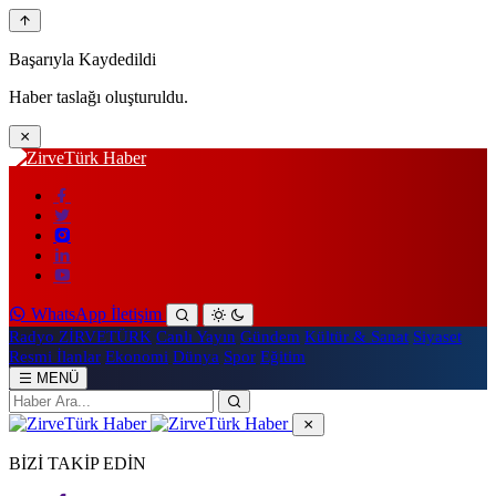
Başarıyla Kaydedildi
Haber taslağı oluşturuldu.
WhatsApp İletişim
Radyo ZİRVETÜRK
Canlı Yayın
Gündem
Kültür & Sanat
Siyaset
Resmi İlanlar
Ekonomi
Dünya
Spor
Eğitim
MENÜ
BİZİ TAKİP EDİN