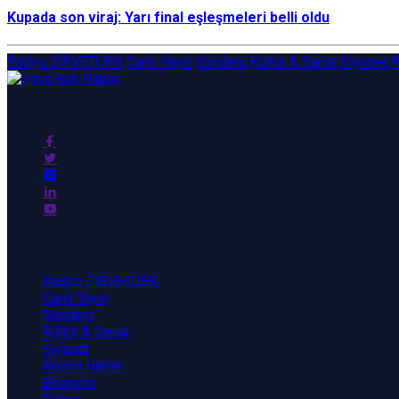
Kupada son viraj: Yarı final eşleşmeleri belli oldu
Radyo ZİRVETÜRK
Canlı Yayın
Gündem
Kültür & Sanat
Siyaset
R
ZirveTürk Haber
Kategoriler
Radyo ZİRVETÜRK
Canlı Yayın
Gündem
Kültür & Sanat
Siyaset
Resmi İlanlar
Ekonomi