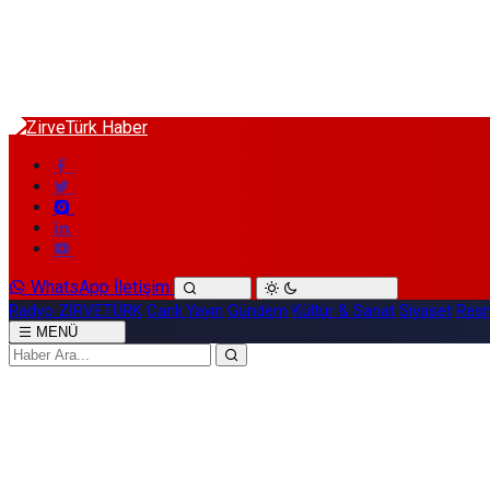
WhatsApp İletişim
Radyo ZİRVETÜRK
Canlı Yayın
Gündem
Kültür & Sanat
Siyaset
Resm
MENÜ