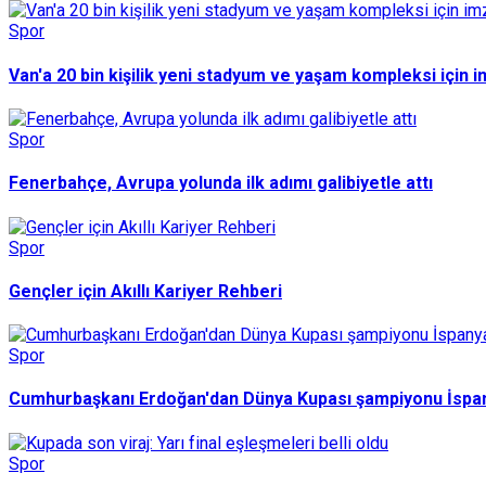
Spor
Van'a 20 bin kişilik yeni stadyum ve yaşam kompleksi için im
Spor
Fenerbahçe, Avrupa yolunda ilk adımı galibiyetle attı
Spor
Gençler için Akıllı Kariyer Rehberi
Spor
Cumhurbaşkanı Erdoğan'dan Dünya Kupası şampiyonu İspan
Spor