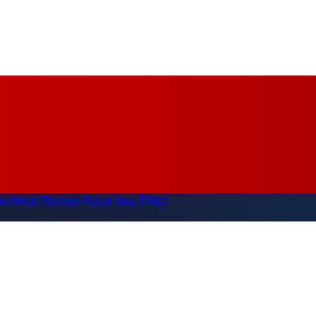
i İlanlar
Ekonomi
Dünya
Spor
Eğitim