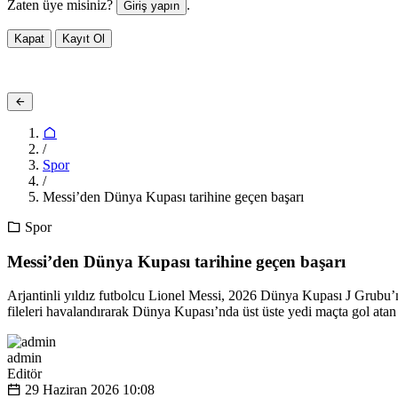
Zaten üye misiniz?
.
Giriş yapın
Kapat
Kayıt Ol
/
Spor
/
Messi’den Dünya Kupası tarihine geçen başarı
Spor
Messi’den Dünya Kupası tarihine geçen başarı
Arjantinli yıldız futbolcu Lionel Messi, 2026 Dünya Kupası J Grubu’nd
fileleri havalandırarak Dünya Kupası’nda üst üste yedi maçta gol atan 
admin
Editör
29 Haziran 2026
10:08