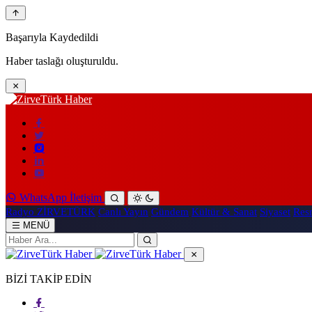
Başarıyla Kaydedildi
Haber taslağı oluşturuldu.
WhatsApp İletişim
Radyo ZİRVETÜRK
Canlı Yayın
Gündem
Kültür & Sanat
Siyaset
Resm
MENÜ
BİZİ TAKİP EDİN