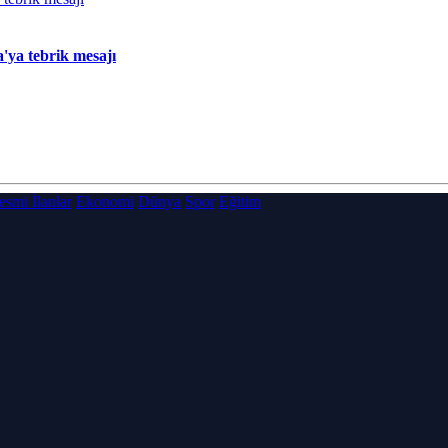
ya tebrik mesajı
esmi İlanlar
Ekonomi
Dünya
Spor
Eğitim