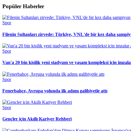
Popüler Haberler
Spor
Filenin Sultanları zirvede: Türkiye, VNL'de bir kez daha şampi
Spor
Van'a 20 bin kişilik yeni stadyum ve yaşam kompleksi için imzalar
Spor
Fenerbahçe, Avrupa yolunda ilk adımı galibiyetle attı
Spor
Gençler için Akıllı Kariyer Rehberi