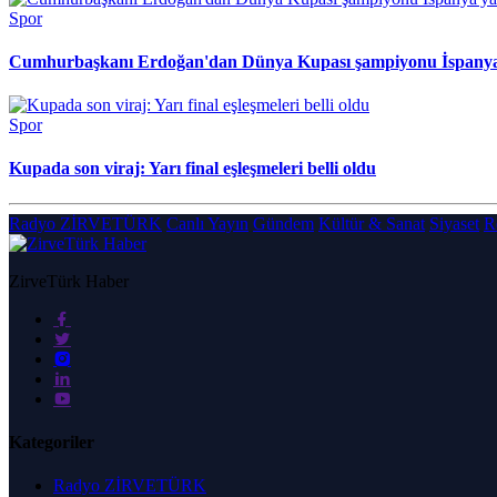
Spor
Cumhurbaşkanı Erdoğan'dan Dünya Kupası şampiyonu İspanya'
Spor
Kupada son viraj: Yarı final eşleşmeleri belli oldu
Radyo ZİRVETÜRK
Canlı Yayın
Gündem
Kültür & Sanat
Siyaset
R
ZirveTürk Haber
Kategoriler
Radyo ZİRVETÜRK