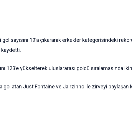
ol sayısını 19’a çıkararak erkekler kategorisindeki rekorun
 kaydetti.
nı 123’e yükselterek uluslararası golcü sıralamasında ikinc
ol atan Just Fontaine ve Jairzinho ile zirveyi paylaşan Me