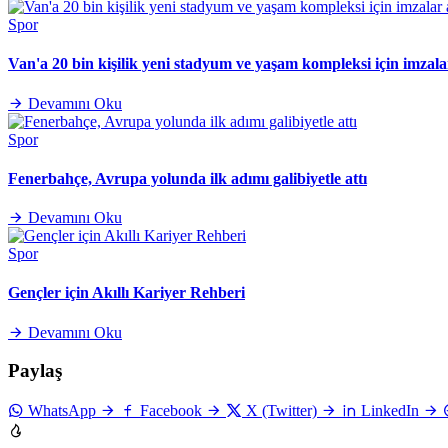
Spor
Van'a 20 bin kişilik yeni stadyum ve yaşam kompleksi için imzalar
Devamını Oku
Spor
Fenerbahçe, Avrupa yolunda ilk adımı galibiyetle attı
Devamını Oku
Spor
Gençler için Akıllı Kariyer Rehberi
Devamını Oku
Paylaş
WhatsApp
Facebook
X (Twitter)
LinkedIn