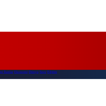
i İlanlar
Ekonomi
Dünya
Spor
Eğitim