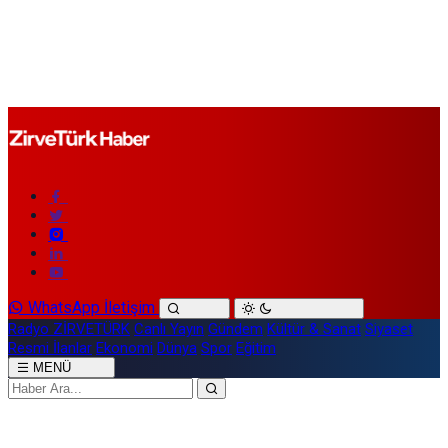
WhatsApp İletişim
Radyo ZİRVETÜRK
Canlı Yayın
Gündem
Kültür & Sanat
Siyaset
Resmi İlanlar
Ekonomi
Dünya
Spor
Eğitim
MENÜ