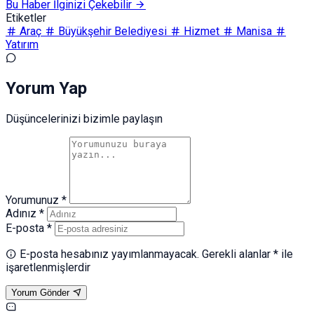
Bu Haber İlginizi Çekebilir
Etiketler
Araç
Büyükşehir Belediyesi
Hizmet
Manisa
Yatırım
Yorum Yap
Düşüncelerinizi bizimle paylaşın
Yorumunuz *
Adınız *
E-posta *
E-posta hesabınız yayımlanmayacak. Gerekli alanlar * ile
işaretlenmişlerdir
Yorum Gönder