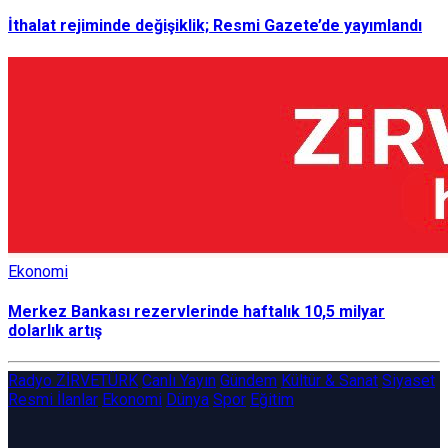
İthalat rejiminde değişiklik; Resmi Gazete’de yayımlandı
Ekonomi
Merkez Bankası rezervlerinde haftalık 10,5 milyar
dolarlık artış
Radyo ZİRVETÜRK
Canlı Yayın
Gündem
Kültür & Sanat
Siyaset
Resmi İlanlar
Ekonomi
Dünya
Spor
Eğitim