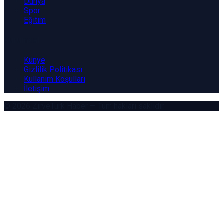
Dünya
Spor
Eğitim
Kurumsal
Künye
Gizlilik Politikası
Kullanım Koşulları
İletişim
© 2026
ZirveTürk Haber
— Tüm hakları saklıdır.