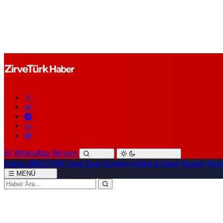
WhatsApp İletişim
Radyo ZİRVETÜRK
Canlı Yayın
Gündem
Kültür & Sanat
Siyaset
Resm
MENÜ