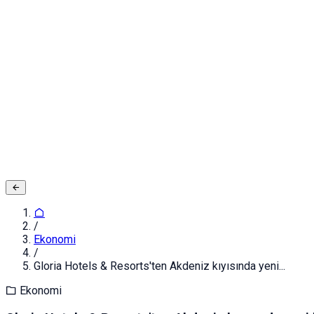
Adınız ve Soyadınız
E-posta ya da Kullanıcı Adınız
Şifreniz
Giriş yapın
Kapat
Kayıt Ol
/
Ekonomi
/
Gloria Hotels & Resorts'ten Akdeniz kıyısında yeni...
Ekonomi