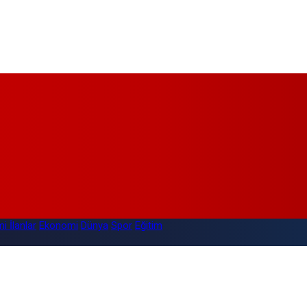
i İlanlar
Ekonomi
Dünya
Spor
Eğitim