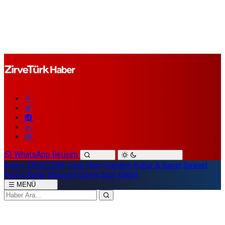
WhatsApp İletişim
Radyo ZİRVETÜRK
Canlı Yayın
Gündem
Kültür & Sanat
Siyaset
Resmi İlanlar
Ekonomi
Dünya
Spor
Eğitim
MENÜ