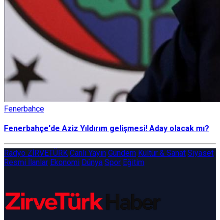
Fenerbahçe
Fenerbahçe'de Aziz Yıldırım gelişmesi! Aday olacak mı?
Radyo ZİRVETÜRK
Canlı Yayın
Gündem
Kültür & Sanat
Siyaset
Resmi İlanlar
Ekonomi
Dünya
Spor
Eğitim