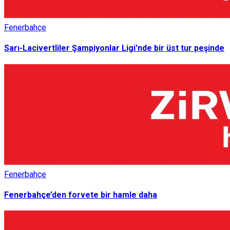
Fenerbahçe
Sarı-Lacivertliler Şampiyonlar Ligi'nde bir üst tur peşinde
Fenerbahçe
Fenerbahçe’den forvete bir hamle daha