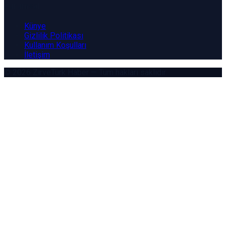
Kurumsal
Künye
Gizlilik Politikası
Kullanım Koşulları
İletişim
© 2026
ZirveTürk Haber
— Tüm hakları saklıdır.