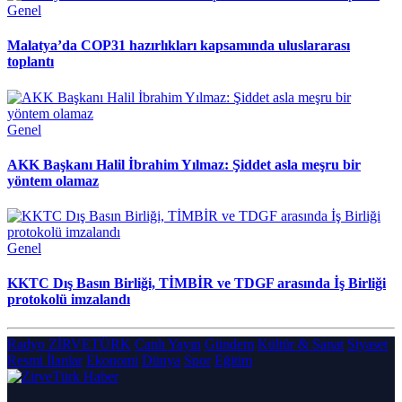
Genel
Malatya’da COP31 hazırlıkları kapsamında uluslararası
toplantı
Genel
AKK Başkanı Halil İbrahim Yılmaz: Şiddet asla meşru bir
yöntem olamaz
Genel
KKTC Dış Basın Birliği, TİMBİR ve TDGF arasında İş Birliği
protokolü imzalandı
Radyo ZİRVETÜRK
Canlı Yayın
Gündem
Kültür & Sanat
Siyaset
Resmi İlanlar
Ekonomi
Dünya
Spor
Eğitim