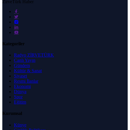
ZirveTürk Haber
Kategoriler
Radyo ZİRVETÜRK
Canlı Yayın
Gündem
Kültür & Sanat
Siyaset
Resmi İlanlar
Ekonomi
Dünya
Spor
Eğitim
Kurumsal
Künye