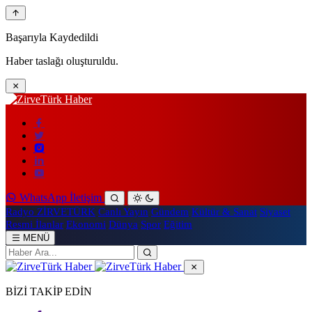
Başarıyla Kaydedildi
Haber taslağı oluşturuldu.
WhatsApp İletişim
Radyo ZİRVETÜRK
Canlı Yayın
Gündem
Kültür & Sanat
Siyaset
Resmi İlanlar
Ekonomi
Dünya
Spor
Eğitim
MENÜ
BİZİ TAKİP EDİN