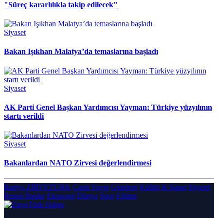
"Süreç kararlılıkla takip edilecek"
Siyaset
Bakan Işıkhan Malatya’da temaslarına başladı
Siyaset
AK Parti Genel Başkan Yardımcısı Yayman: Türkiye yüzyılının
startı verildi
Siyaset
Bakanlardan NATO Zirvesi değerlendirmesi
Radyo ZİRVETÜRK
Canlı Yayın
Gündem
Kültür & Sanat
Siyaset
Resmi İlanlar
Ekonomi
Dünya
Spor
Eğitim