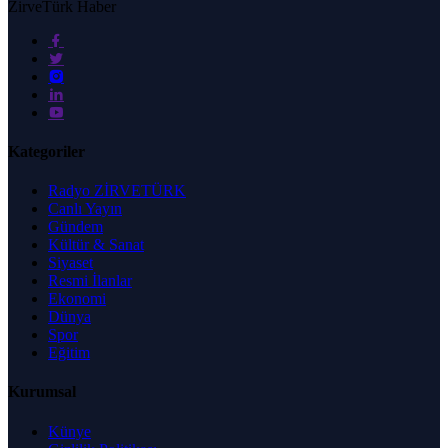
ZirveTürk Haber
Kategoriler
Radyo ZİRVETÜRK
Canlı Yayın
Gündem
Kültür & Sanat
Siyaset
Resmi İlanlar
Ekonomi
Dünya
Spor
Eğitim
Kurumsal
Künye