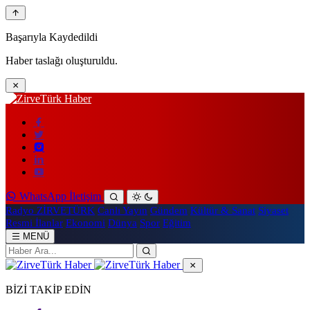
Başarıyla Kaydedildi
Haber taslağı oluşturuldu.
WhatsApp İletişim
Radyo ZİRVETÜRK
Canlı Yayın
Gündem
Kültür & Sanat
Siyaset
Resmi İlanlar
Ekonomi
Dünya
Spor
Eğitim
MENÜ
BİZİ TAKİP EDİN