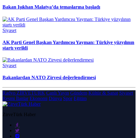
Bakan Işıkhan Malatya’da temaslarına başladı
Siyaset
AK Parti Genel Başkan Yardımcısı Yayman: Türkiye yüzyılının
startı verildi
Siyaset
Bakanlardan NATO Zirvesi değerlendirmesi
Radyo ZİRVETÜRK
Canlı Yayın
Gündem
Kültür & Sanat
Siyaset
Resmi İlanlar
Ekonomi
Dünya
Spor
Eğitim
ZirveTürk Haber