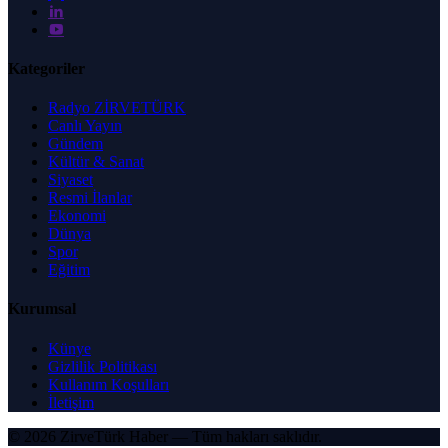
Kategoriler
Radyo ZİRVETÜRK
Canlı Yayın
Gündem
Kültür & Sanat
Siyaset
Resmi İlanlar
Ekonomi
Dünya
Spor
Eğitim
Kurumsal
Künye
Gizlilik Politikası
Kullanım Koşulları
İletişim
© 2026
ZirveTürk Haber
— Tüm hakları saklıdır.