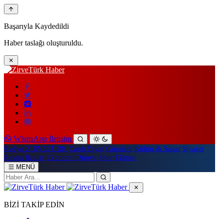
Başarıyla Kaydedildi
Haber taslağı oluşturuldu.
WhatsApp İletişim
Radyo ZİRVETÜRK
Canlı Yayın
Gündem
Kültür & Sanat
Siyaset
Resmi İlanlar
Ekonomi
Dünya
Spor
Eğitim
MENÜ
BİZİ TAKİP EDİN