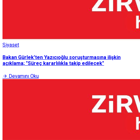
Siyaset
Bakan Gürlek'ten Yazıcıoğlu soruşturmasına ilişkin
açıklama; "Süreç kararlılıkla takip edilecek"
Devamını Oku