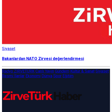
Siyaset
Bakanlardan NATO Zirvesi değerlendirmesi
Radyo ZİRVETÜRK
Canlı Yayın
Gündem
Kültür & Sanat
Siyaset
Resmi İlanlar
Ekonomi
Dünya
Spor
Eğitim