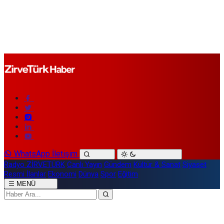
WhatsApp İletişim
Radyo ZİRVETÜRK
Canlı Yayın
Gündem
Kültür & Sanat
Siyaset
Resmi İlanlar
Ekonomi
Dünya
Spor
Eğitim
MENÜ