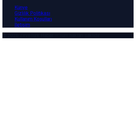
Künye
Gizlilik Politikası
Kullanım Koşulları
İletişim
© 2026
ZirveTürk Haber
— Tüm hakları saklıdır.